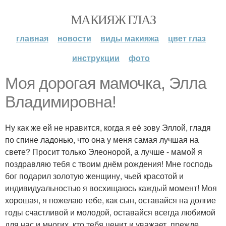
МАКИЯЖ ГЛАЗ
главная
новости
виды макияжа
цвет глаз
инструкции
фото
Моя дорогая мамочка, Элла
Владимировна!
Ну как же ей не нравится, когда я её зову Эллой, гладя
по спине ладонью, что она у меня самая лучшая на
свете? Просит только Элеонорой, а лучше - мамой я
поздравляю тебя с твоим днём рождения! Мне господь
бог подарил золотую женщину, чьей красотой и
индивидуальностью я восхищаюсь каждый момент! Моя
хорошая, я пожелаю тебе, как сын, оставайся на долгие
годы счастливой и молодой, оставайся всегда любимой
для нас и многих, кто тебя ценит и уважает, прежде