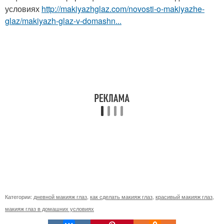
условиях
http://makiyazhglaz.com/novosti-o-makiyazhe-
glaz/makiyazh-glaz-v-domashn...
Категории:
дневной макияж глаз
,
как сделать макияж глаз
,
красивый макияж глаз
,
макияж глаз в домашних условиях