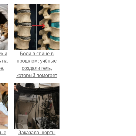
к и
Боли в спине в
ь на
прошлом: учёные
е.
создали гель,
который помогает
восстанавливать
межпозвоночные
диски.
вые
Заказала шорты