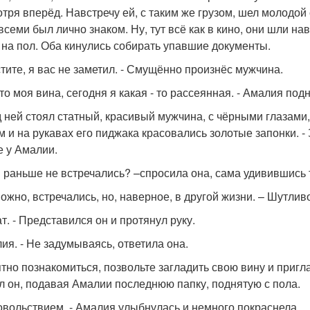
отря вперёд. Навстречу ей, с таким же грузом, шел молодо
всеми был лично знаком. Ну, тут всё как в кино, они шли нав
 на пол. Оба кинулись собирать упавшие документы.
стите, я вас не заметил. - Смущённо произнёс мужчина.
это моя вина, сегодня я какая - то рассеянная. - Амалия под
 ней стоял статный, красивый мужчина, с чёрными глазами
 и на рукавах его пиджака красовались золотые запонки. - З
е у Амалии.
ы раньше не встречались? –спросила она, сама удивившись 
можно, встречались, но, наверное, в другой жизни. – Шутлив
т. - Представился он и протянул руку.
лия. - Не задумываясь, ответила она.
ятно познакомиться, позвольте загладить свою вину и пригла
л он, подавая Амалии последнюю папку, поднятую с пола.
довольствием. - Амалия улыбнулась и немного покраснела.