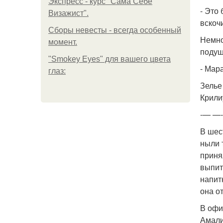
Экспресс - курс "Сама Себе
- Это
Визажист".
вскоч
Сборы невесты - всегда особенный
Немно
момент.
подуш
"Smokey Eyes" для вашего цвета
- Мара
глаз:
Зелье
Крили
-— —
В шес
ныли 
приня
выпит
напит
она о
В офис
Амали