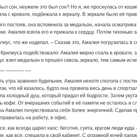
 был сон, неужели это был сон? Но я, же проснулась от кошм
ила с кровати, подбежала к зеркалу. В зеркале было её пр
го постояв, она вспомнила за медальон, начала осматривать
ки. Амалия взяла его и прижала к сердцу. Потом тихонько з
тиус, что же наделал. – Сказав это, Амалия погрузилась в с
 Крилиуса подействовало: Амалия мирно спала в кровати, за
ус взял медальон и прошёл сквозь зеркало, тем самым исче
-— —-—-— —-
ть утра зазвенел будильник. Амалия нехотя сползла с пос
так, что ей казалось, будто она провела весь день в спортз
ла холодный душ, который придал ей бодрости. Затем укут
ь кофе. От вчерашних событий в её памяти не осталось и 
ка Амалия почувствовала себя более энергичней. Сделав п
тправилась на работу, в офис.
е, как всегда царил хаос: беготня, суета, кругом люди куда 
я, как все, спешила в свой кабинет. С огромной кучей папок