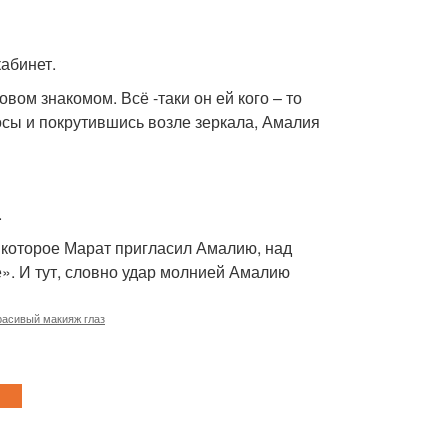
абинет.
вом знакомом. Всё -таки он ей кого – то
осы и покрутившись возле зеркала, Амалия
.
в которое Марат пригласил Амалию, над
». И тут, словно удар молнией Амалию
расивый макияж глаз