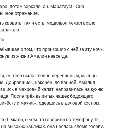
ара, потом зеркало, он. Маратиус! - Она
ивычное отражение.
 кровать, так и есть, медальон лежал возле
аплакала.
он.
бывшая о том, что произошло с ней за эту ночь.
знув из жизни Амалии навсегда.
тели, её тело было словно деревянным, мышцы
але. Добравшись, наконец, до ванной, Амалия
авшись в махровый халат, направилась на кухню
следа. После трёх выпитых чашек бодрящего
ричёску и макияж, одевшись в деловой костюм,
- то бежали, о чём -то говорили по телефону. И
 на высоких каблуках, она неслась сломя голову,