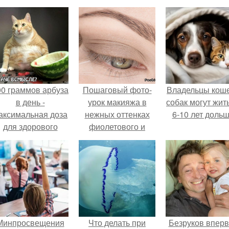
00 граммов арбуза
Пошаговый фото-
Владельцы коше
в день -
урок макияжа в
собак могут жит
аксимальная доза
нежных оттенках
6-10 лет дольш
для здорового
фиолетового и
взрослого,
золотого.
предупредили
врачи.
Минпросвещения
Что делать при
Безруков впер