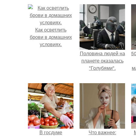
Как осветлить
брови в домашних
условиях.
Половина людей на
5
планете оказалась
"Голубями".
м
В госдуме
Что важнее: