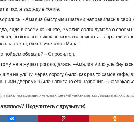
ит в час, я вас жду в холле.
оворились. - Амалия быстрыми шагами направилась в свой к
еда, сидя в своём кабинете, Амалия долго думала о своём но
инал, но кого она никак не могла вспомнить. Поправив вол
илась в холл, где её уже ждал Марат.
что пойдём обедать? – Спросил он.
 к тому же я жутко проголодалась. –Амалия мило улыбнулась
ышли на улицу, через дорогу было, как раз то самое кафе, 
янными дверями, было написано его название -«Зазеркалье
и:
макияж глаз в домашних условиях
,
дневной макияж глаз
,
как сделать макияж глаз
,
к
авилось? Поделитесь с друзьями!