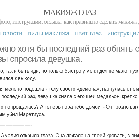
МАКИЯЖ ГЛАЗ
фото, инструкции, отзывы. как правильно сделать макияж д
новости
виды макияжа
цвет глаз
инструкци
ожно хотя бы последний раз обнять е
зы спросила девушка.
но, так и быть иди, но только быстро у меня дел не мало, н
вился к выходу.
я мелено подошла к телу своего «демона», нагнулась к нем
в последний раз, девушка сняла с его шеи медальон, крепко 
что попрощалась? А теперь пора тебе домой! - Он грозно взгл
ым убил Маратиуса.
-— —-—-— —-
 - Амалия открыла глаза. Она лежала на своей кровати, в пи