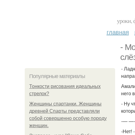
уроки, 
главная
- М
слё
- Лад
напра
Популярные материалы
Амали
Тонкости рисования идеальных
него 
стрелок?
- Ну 
Женщины спартанки. Женщины
котор
древней Спарты представляли
собой совершенно особую породу
-— —
женщин.
-Нет!