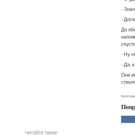
- Знач
- Дог
До об
напом
спуст
- Ну 
- Да,
Они в
стекл
Категори
Понр
Читайте также