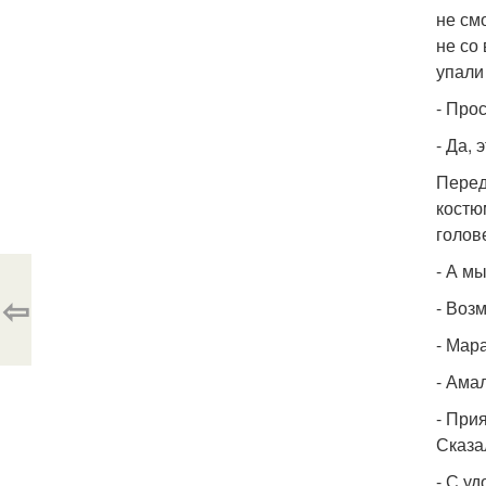
не см
не со 
упали
- Про
- Да, 
Перед
костюм
голов
- А м
⇦
- Воз
- Мара
- Ама
- При
Сказа
- С у