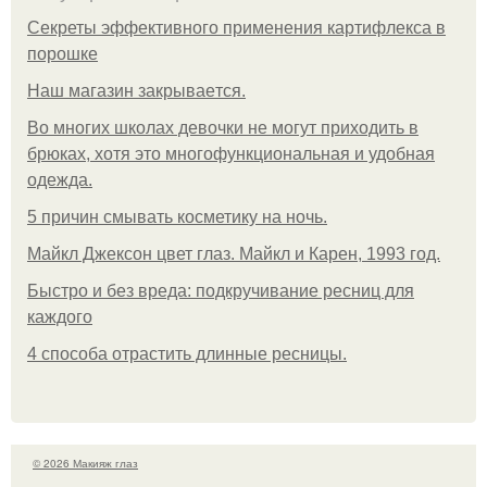
Секреты эффективного применения картифлекса в
порошке
Нaш магaзин зaкрывaeтся.
Во многих школах девочки не могут приходить в
брюках, хотя это многофункциональная и удобная
одежда.
5 причин смывать косметику на ночь.
Майкл Джексон цвет глаз. Майкл и Карен, 1993 год.
Быстро и без вреда: подкручивание ресниц для
каждого
4 способа отрастить длинные ресницы.
© 2026 Макияж глаз