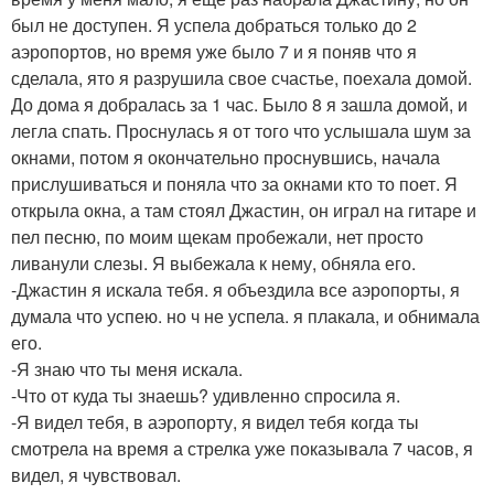
был не доступен. Я успела добраться только до 2
аэропортов, но время уже было 7 и я поняв что я
сделала, ято я разрушила свое счастье, поехала домой.
До дома я добралась за 1 час. Было 8 я зашла домой, и
легла спать. Проснулась я от того что услышала шум за
окнами, потом я окончательно проснувшись, начала
прислушиваться и поняла что за окнами кто то поет. Я
открыла окна, а там стоял Джастин, он играл на гитаре и
пел песню, по моим щекам пробежали, нет просто
ливанули слезы. Я выбежала к нему, обняла его.
-Джастин я искала тебя. я объездила все аэропорты, я
думала что успею. но ч не успела. я плакала, и обнимала
его.
-Я знаю что ты меня искала.
-Что от куда ты знаешь? удивленно спросила я.
-Я видел тебя, в аэропорту, я видел тебя когда ты
смотрела на время а стрелка уже показывала 7 часов, я
видел, я чувствовал.