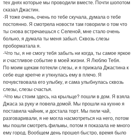
тех днях которые мы проводили вместе. Почти шопотом
сказал Джастин.
-Я тоже очень, очень по тебе скучала, думала о тебе
постоянно. Я смотрела новости там говорили о том что
ты снова встречаешься с Селеной, мне стало очень
больно, я думала ты меня забыл. Сквозь слезы
проборматала я.
-Что ты, я не смогу тебя забыть ни когда, ты самое яркое
и счастливое событие в моей жизни. Я Люблю Тебя.
По моим щекам потекли слезы, и я прижала Джастина к
себе еще крепче и уткнулась ему в плечо. Я
почувствовала его улыбку, и сама улыбнулась сквозь
слезы, слезы счастья.
-Что мы стоим здесь, на крыльце? пошли в дом. Я взяла
Джаса за руку и повела домой. Мы прошли на кухню я
поставила чайник, и достала торт. Мы пили чай,
разговаривали, я не могла насмотреться на него, потом
мы пошли смотреть фильмы, потом я показала не много
ему город. Вообщем день прошел быстро, время было