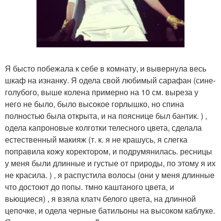
Я бысто побежала к себе в комнату, и вывернула весь
шкаф на изнанку. Я одела свой любимый сарафан (сине-
голубого, выше колена примерно на 10 см. выреза у
него не было, было высокое горлышко, но спина
полностью была открыта, и на пояснице был бантик. ) ,
одела капроновые колготки телесного цвета, сделала
естественный макияж (т. к. я не крашусь, я слегка
поправила кожу коректором, и подрумянилась. ресницы
у меня были длинные и густые от природы, по этому я их
не красила. ) , я распустила волосы (они у меня длинные
что достоют до попы. тмно каштаного цвета, и
вьющиеся) , я взяла клатч белого цвета, на длинной
цепочке, и одела черные батильоны на высоком каблуке.