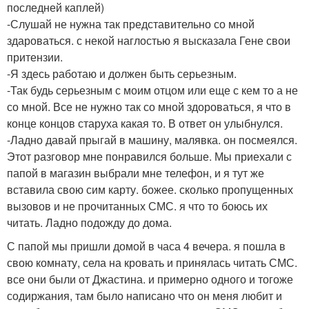
последней каплей)
-Слушай не нужна так представительно со мной
здароваться. с некой наглостью я высказала Гене свои
притензии.
-Я здесь работаю и должен быть серьезным.
-Так будь серьезным с моим отцом или еще с кем то а не
со мной. Все не нужно так со мной здороваться, я что в
конце концов старуха какая то. В ответ он улыбнулся.
-Ладно давай прыгай в машину, малявка. он посмеялся.
Этот разговор мне понравился больше. Мы приехали с
папой в магазин выбрали мне телефон, и я тут же
вставила свою сим карту. божее. сколько пропущенных
вызовов и не прочитанных СМС. я что то боюсь их
читать. Ладно подожду до дома.
С папой мы пришли домой в часа 4 вечера. я пошла в
свою комнату, села на кровать и принялась читать СМС.
все они были от Джастина. и примерно одного и тогоже
содиржания, там было написано что он меня любит и