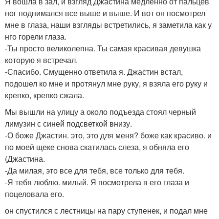
Я вошла в зал, и взгляд Джастина медленно от пальцев
ног поднимался все выше и выше. И вот он посмотрел
мне в глаза, наши взгляды встретились, я заметила как у
нго горели глаза.
-Ты просто великолепна. Ты самая красивая девушка
которую я встречал.
-Спасибо. Смущенно ответила я. Джастин встал,
подошел ко мне и протянул мне руку, я взяла его руку и
крепко, крепко сжала.
Мы вышли на улицу а около подъезда стоял черный
лимузин с синей подсветкой внизу.
-О боже Джастин. это, это для меня? боже как красиво. и
по моей щеке снова скатилась слеза, я обняла его
(Джастина.
-Да милая, это все для тебя, все только для тебя.
-Я тебя люблю. милый. Я посмотрела в его глаза и
поцеловала его.
он спустился с лестницы на пару ступенек, и подал мне