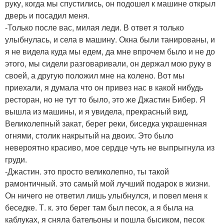
руку, когда мы спустились, он подошел к машине открыл
дверь и посадил меня.
-Только после вас, милая леди. В ответ я только
улыбнулась, и села в машину. Окна были танированы, и
я не видела куда мы едем, да мне впрочем было и не до
этого, мы сидели разговаривали, он держал мою руку в
своей, а другую положил мне на колено. Вот мы
приехали, я думала что он привез нас в какой нибудь
ресторан, но не тут то было, это же Джастин Бибер. Я
вышла из машины, и я увидела, прекрасный вид.
Великолепный закат, берег реки, биседка украшенная
огнями, столик накрытый на двоих. Это было
невероятно красиво, мое сердце чуть не выпрыгнула из
груди.
-Джастин. это просто великолепно, ты такой
рамонтичный. это самый мой лучший подарок в жизни.
Он ничего не ответил лишь улыбнулся, и повел меня к
беседке. Т. к. это берег там был песок, а я была на
каблуках, я сняла бательоны и пошла бысиком, песок