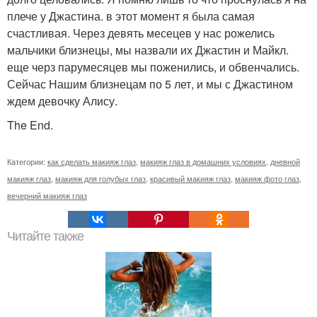
плече у Джастина. в этот момент я была самая
счастливая. Через девять месецев у нас рожелись
мальчики близнецы, мы назвали их Джастин и Майкл.
еще черз парумесяцев мы поженились, и обвенчались.
Сейчас Нашим близнецам по 5 лет, и мы с Джастином
ждем девочку Алису.
The End.
Категории:
как сделать макияж глаз
,
макияж глаз в домашних условиях
,
дневной
макияж глаз
,
макияж для голубых глаз
,
красивый макияж глаз
,
макияж фото глаз
,
вечерний макияж глаз
Читайте также