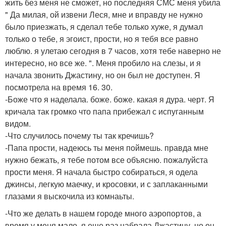
жить без меня не сможет, но последняя СМС меня убила
" Да милая, ой извени Леся, мне и вправду не нужно
было приезжать, я сделал тебе только хуже, я думал
только о тебе, я эгоист, прости, но я тебя все равно
люблю. я улетаю сегодня в 7 часов, хотя тебе наверно не
интересно, но все же. ". Меня пробило на слезы, и я
начала звонить Джастину, но он был не доступен. Я
посмотрела на время 16. 30.
-Боже что я наделала. боже. боже. какая я дура. черт. Я
кричала так громко что папа прибежал с испуганным
видом.
-Что случилось почему ты так кречишь?
-Папа прости, надеюсь ты меня поймешь. правда мне
нужно бежать, я тебе потом все объясню. пожалуйста
прости меня. Я начала быстро собираться, я одела
джинсы, легкую маечку, и кросовки, и с заплаканными
глазами я выскочила из комнаьты.
-Что же делать в нашем городе много аэропортов, а
время у меня мало, я еще раз набрала Джастину, но он