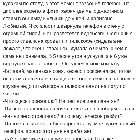
кулаком по столу, в этот момент зазвонил телефон, на
дисплее замегала фотография где мы с джастином
стоим в обнимку и улыбки до ушей, и написано
Любимый. Я со злости швырнула телефон в стену с
огромной силой, и он разлетелся вдребезги. Пол ночи я
просто сидела на кровати и пила кофе (сидела а ни
лежала, что очень странно) , думала о чем то, о чем я
сама не понимала. В 5 часов утра я уснула, а в 6 уже
вернулся папа с работы. Он зашел в мою комнату.
-Вставай, маленькая соня. весело прокричал он, потом
он посмотрел что все вещи со стола валяются на полу, в
кружке недопитый кофе а телефон лежит на полу по
частям.
-Что сдесь произошло? Нашествие инопланетян?
-Ни чего страшного папочка. сквозь сон проборматала я.
-Как ни чего страшного? а почему телефон разбит?
-Папочка, я хотела тебя попросить. ну. мне нужен новый
телефон. просто этот уже не работает.
-Да? я заметил что он уже не работает. Но я же