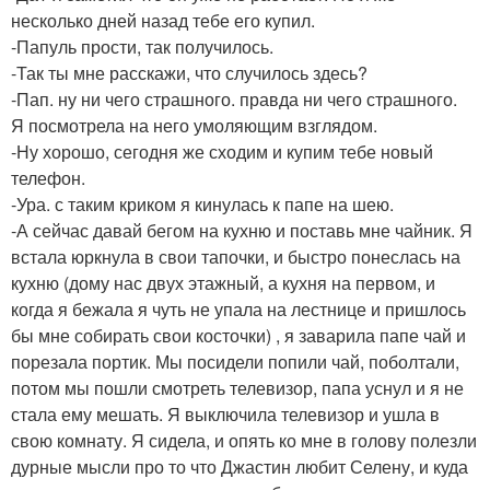
несколько дней назад тебе его купил.
-Папуль прости, так получилось.
-Так ты мне расскажи, что случилось здесь?
-Пап. ну ни чего страшного. правда ни чего страшного.
Я посмотрела на него умоляющим взглядом.
-Ну хорошо, сегодня же сходим и купим тебе новый
телефон.
-Ура. с таким криком я кинулась к папе на шею.
-А сейчас давай бегом на кухню и поставь мне чайник. Я
встала юркнула в свои тапочки, и быстро понеслась на
кухню (дому нас двух этажный, а кухня на первом, и
когда я бежала я чуть не упала на лестнице и пришлось
бы мне собирать свои косточки) , я заварила папе чай и
порезала портик. Мы посидели попили чай, поболтали,
потом мы пошли смотреть телевизор, папа уснул и я не
стала ему мешать. Я выключила телевизор и ушла в
свою комнату. Я сидела, и опять ко мне в голову полезли
дурные мысли про то что Джастин любит Селену, и куда