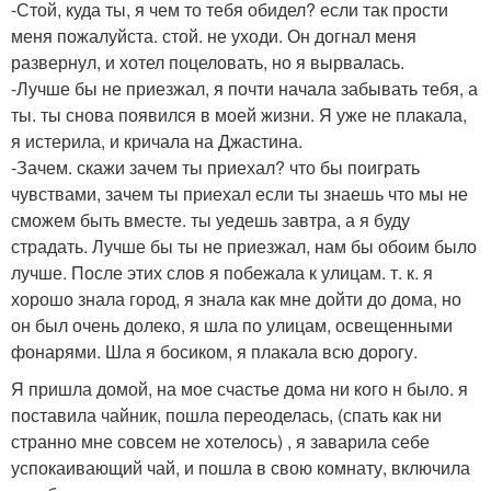
-Стой, куда ты, я чем то тебя обидел? если так прости
меня пожалуйста. стой. не уходи. Он догнал меня
развернул, и хотел поцеловать, но я вырвалась.
-Лучше бы не приезжал, я почти начала забывать тебя, а
ты. ты снова появился в моей жизни. Я уже не плакала,
я истерила, и кричала на Джастина.
-Зачем. скажи зачем ты приехал? что бы поиграть
чувствами, зачем ты приехал если ты знаешь что мы не
сможем быть вместе. ты уедешь завтра, а я буду
страдать. Лучше бы ты не приезжал, нам бы обоим было
лучше. После этих слов я побежала к улицам. т. к. я
хорошо знала город, я знала как мне дойти до дома, но
он был очень долеко, я шла по улицам, освещенными
фонарями. Шла я босиком, я плакала всю дорогу.
Я пришла домой, на мое счастье дома ни кого н было. я
поставила чайник, пошла переоделась, (спать как ни
странно мне совсем не хотелось) , я заварила себе
успокаивающий чай, и пошла в свою комнату, включила