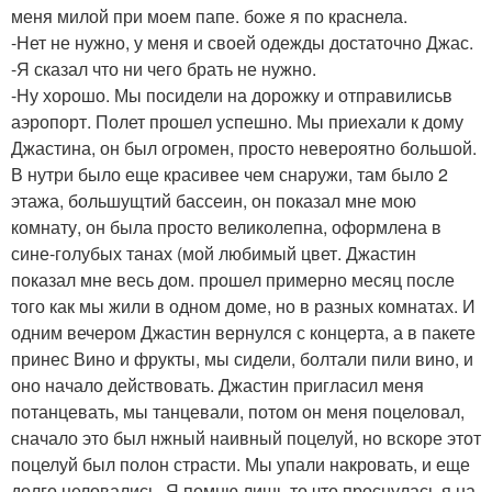
меня милой при моем папе. боже я по краснела.
-Нет не нужно, у меня и своей одежды достаточно Джас.
-Я сказал что ни чего брать не нужно.
-Ну хорошо. Мы посидели на дорожку и отправилисьв
аэропорт. Полет прошел успешно. Мы приехали к дому
Джастина, он был огромен, просто невероятно большой.
В нутри было еще красивее чем снаружи, там было 2
этажа, большущтий бассеин, он показал мне мою
комнату, он была просто великолепна, оформлена в
сине-голубых танах (мой любимый цвет. Джастин
показал мне весь дом. прошел примерно месяц после
того как мы жили в одном доме, но в разных комнатах. И
одним вечером Джастин вернулся с концерта, а в пакете
принес Вино и фрукты, мы сидели, болтали пили вино, и
оно начало действовать. Джастин пригласил меня
потанцевать, мы танцевали, потом он меня поцеловал,
сначало это был нжный наивный поцелуй, но вскоре этот
поцелуй был полон страсти. Мы упали накровать, и еще
долго целовались. Я помню лишь то что проснулась я на