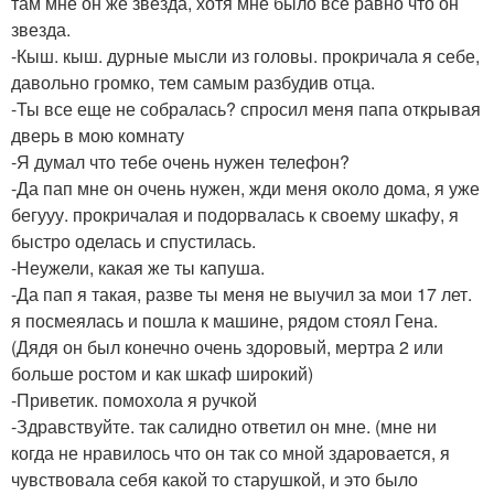
там мне он же звезда, хотя мне было все равно что он
звезда.
-Кыш. кыш. дурные мысли из головы. прокричала я себе,
давольно громко, тем самым разбудив отца.
-Ты все еще не собралась? спросил меня папа открывая
дверь в мою комнату
-Я думал что тебе очень нужен телефон?
-Да пап мне он очень нужен, жди меня около дома, я уже
бегууу. прокричалая и подорвалась к своему шкафу, я
быстро оделась и спустилась.
-Неужели, какая же ты капуша.
-Да пап я такая, разве ты меня не выучил за мои 17 лет.
я посмеялась и пошла к машине, рядом стоял Гена.
(Дядя он был конечно очень здоровый, мертра 2 или
больше ростом и как шкаф широкий)
-Приветик. помохола я ручкой
-Здравствуйте. так салидно ответил он мне. (мне ни
когда не нравилось что он так со мной здаровается, я
чувствовала себя какой то старушкой, и это было