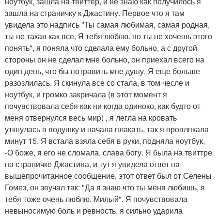
ноутбук, зашла на твиттер, и не знаю как получилось я
зашла на страничку к Джастину. Первое что я там
увидела это надпись "Ты самая любимая, самая родная,
ты не такая как все, Я тебя люблю. но ты не хочешь этого
понять", я поняла что сделала ему больно, а с другой
стороны он не сделал мне больно, он приехал всего на
один день, что бы потравить мне душу. Я еще больше
разозлилась. Я скинула все со стала, в том чесле и
ноутбук, и громко закричала (в этот момент я
почувствовала себя как ни когда одиноко, как будто от
меня отвернулся весь мир) , я легла на кровать
уткнулась в подушку и начала плакать, так я проплпкала
минут 15. Я встала взяла себя в руки, подняла ноутбук,
-О боже, я его не сломала, слава богу. Я была на твиттре
на страничке Джастина, и тут я увидела ответ на
вышепрочитанное сообщение, этот ответ был от Селены
Гомез, он звучал так: "Да я знаю что ты меня любишь, я
тебя тоже очень люблю. Милый". Я почувствовала
невыносимую боль и ревность. я сильно ударила