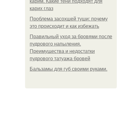
карим. Какие тени подходят для
карих глаз
Проблема засохшей туши: почему
это происходит и как избежать
Правильный уход за бровями после
пудрового напыления.
Преимущества и недостатки
пудрового татуажа бровей
Бальзамы для губ своими руками.