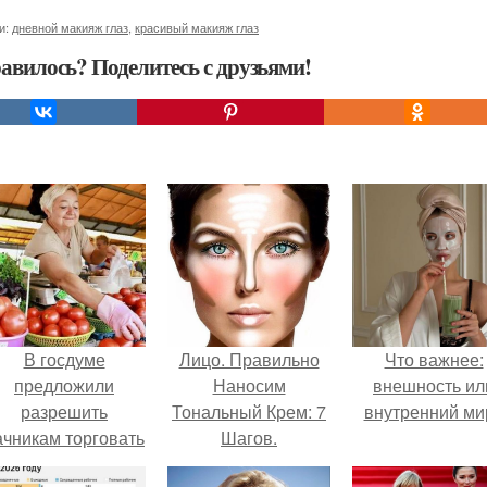
и:
дневной макияж глаз
,
красивый макияж глаз
авилось? Поделитесь с друзьями!
В госдуме
Лицо. Правильно
Что важнее:
предложили
Наносим
внешность ил
разрешить
Тональный Крем: 7
внутренний ми
ачникам торговать
Шагов.
своей