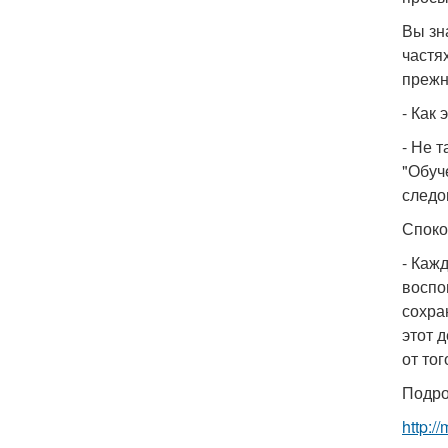
Вы зн
частя
прежн
- Как 
- Не 
"Обуч
следо
Споко
- Кажд
воспо
сохран
этот 
от то
Подро
http:/