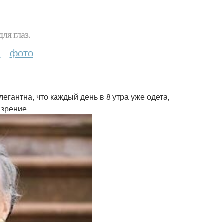
ля глаз.
и
фото
егантна, что каждый день в 8 утра уже одета,
 зрение.