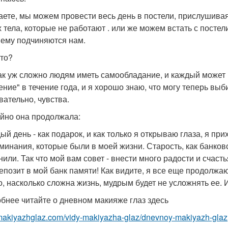
аете, мы можем провести весь день в постели, прислушивая
х тела, которые не работают . или же можем встать с постел
ему подчиняются нам.
это?
так уж сложно людям иметь самообладание, и каждый может
ение" в течение года, и я хорошо знаю, что могу теперь выб
вательно, чувства.
йно она продолжала:
ый день - как подарок, и как только я открываю глаза, я пр
минания, которые были в моей жизни. Старость, как банковск
или. Так что мой вам совет - внести много радости и счасть
депозит в мой банк памяти! Как видите, я все еще продолжаю
го, насколько сложна жизнь, мудрым будет не усложнять ее.
бнее читайте о дневном макияже глаз здесь
/makiyazhglaz.com/vidy-makiyazha-glaz/dnevnoy-makiyazh-glaz