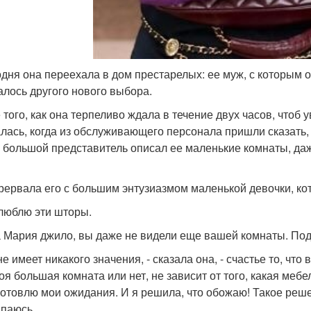
одня она переехала в дом престарелых: ее муж, с которым о
алось другого нового выбора.
 того, как она терпеливо ждала в течение двух часов, чтоб 
лась, когда из обслуживающего персонала пришли сказать, 
 большой представитель описал ее маленькие комнаты, даж
рервала его с большим энтузиазмом маленькой девочки, кот
я люблю эти шторы.
а Мария джило, вы даже не видели еще вашей комнаты. По
не имеет никакого значения, - сказала она, - счастье то, ч
я большая комната или нет, не зависит от того, какая мебель
 готовлю мои ожидания. И я решила, что обожаю! Такое реш
паюсь.