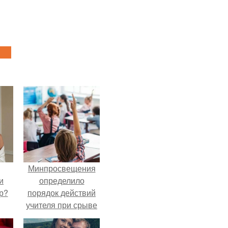
Минпросвещения
и
определило
р?
порядок действий
учителя при срыве
урока.