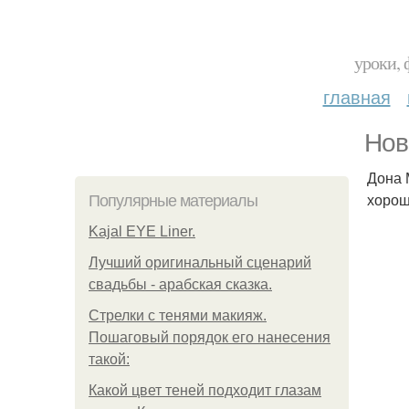
уроки, 
главная
Нов
Дона 
хорош
Популярные материалы
Kajal EYE Liner.
Лучший оригинальный сценарий
свадьбы - арабская сказка.
Стрелки с тенями макияж.
Пошаговый порядок его нанесения
такой:
Какой цвет теней подходит глазам