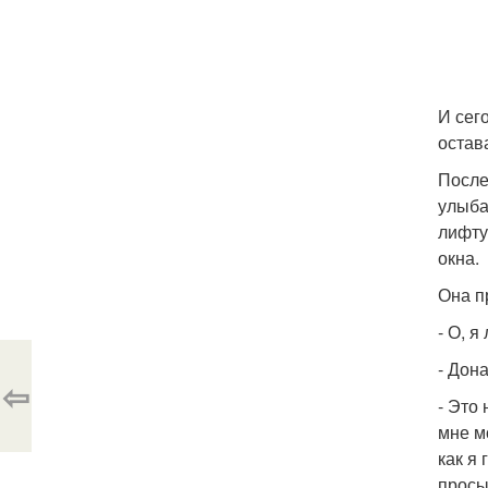
И сег
остав
После
улыба
лифту
окна.
Она п
- О, 
- Дон
⇦
- Это 
мне мо
как я
просы