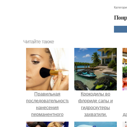
Категори
Понр
Читайте также
Правильная
Крокодилы во
последовательность
флориде сапы и
нанесения
гидроскутеры
перманентного
захватили.
д
макияжа: