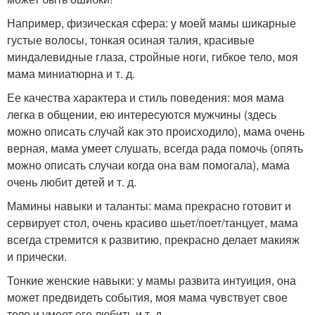
Например, физическая сфера: у моей мамы шикарные
густые волосы, тонкая осиная талия, красивые
миндалевидные глаза, стройные ноги, гибкое тело, моя
мама миниатюрна и т. д.
Ее качества характера и стиль поведения: моя мама
легка в общении, ею интересуются мужчины (здесь
можно описать случай как это происходило), мама очень
верная, мама умеет слушать, всегда рада помочь (опять
можно описать случаи когда она вам помогала), мама
очень любит детей и т. д.
Мамины навыки и таланты: мама прекрасно готовит и
сервирует стол, очень красиво шьет/поет/танцует, мама
всегда стремится к развитию, прекрасно делает макияж
и прически.
Тонкие женские навыки: у мамы развита интуиция, она
может предвидеть события, моя мама чувствует свое
тело и умеет его любить и т. д.