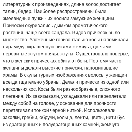
литературных произведениях, длина волос достигает
талии, бедер. Наиболее распространены были
змеевидные пучки - их носили замужние женщины.
Прически окуривались дымком ароматического
растения, чаще всего сандала. Видов причесок было
множество. Уложенные горизонтально косы напоминали
пирамиду, украшенную нитями жемчуга, цветами;
перевитые жгутом пряди; жгуты. Существовало поверье,
что в женских прическах обитают боги. Поэтому часто
женщины делали высокие прически, напоминавшие
храмы. В скульптурных изображениях волосы у женщин
всегда тщательно убраны. Делали прически из одной или
нескольких кос. Косы были разнообразные, сложного
плетения. Их завязывали, укладывали или переплетали
между собой на голове, у основания для прочности
перетягивали тонкой черной ниткой. Использовали
заколки, гребни, обручи, кольца, ленты, цветы, нити бус
из драгоценных и полудрагоценных камней, жемчуга.