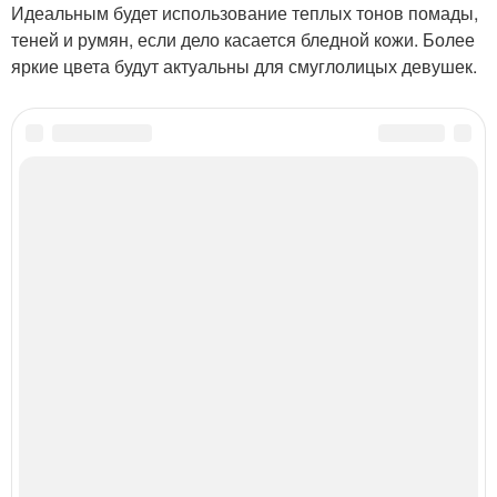
Идеальным будет использование теплых тонов помады,
теней и румян, если дело касается бледной кожи. Более
яркие цвета будут актуальны для смуглолицых девушек.
Категории:
макияж глаз нависшее веко
,
красивый макияж глаз
,
Древняя индия
,
Древний мир
,
Древний индия
,
Индийский макияж
Читайте также
6 признаков ухоженной женщины.