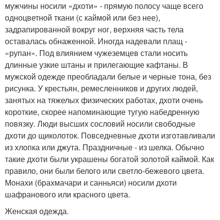
мужчины носили «дхоти» - прямую полосу чаще всего
одноцветной ткани (с каймой или без нее),
задрапированной вокруг ног, верхняя часть тела
оставалась обнаженной. Иногда надевали плащ -
«рупан». Под влиянием чужеземцев стали носить
длинные узкие штаны и прилегающие кафтаны. В
мужской одежде преобладали белые и черные тона, без
рисунка. У крестьян, ремесленников и других людей,
занятых на тяжелых физических работах, дхоти очень
короткие, скорее напоминающие тугую набедренную
повязку. Люди высших сословий носили свободные
дхоти до щиколоток. Повседневные дхоти изготавливали
из хлопка или джута. Праздничные - из шелка. Обычно
такие дхоти были украшены богатой золотой каймой. Как
правило, они были белого или светло-бежевого цвета.
Монахи (брахмачари и санньяси) носили дхоти
шафранового или красного цвета.
Женская одежда.