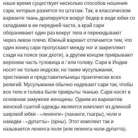
наше время существует несколько способов ношения
сари, которые разнятся по штатам. Так, в классическом
варианте ткань драпируется вокруг бедер в виде юбки со
складками в ее передней части, а край сари
оборачивают один раз вокруг тела и перекидывают
через левое плечо. Южный вариант отличается тем, что
один конец сари пропускают между ног и закрепляют
сзади на поясе (как дхоти), а другим концом прикрывают
верхнюю часть туловица и / или голову. Сари в Индии
носят не только индуски, но также мусульманки,
христианки и представительницы практически всех
религий. Мусульманки обычно надевают сари так, чтобы
все тело и голова были прикрыты тканью. Сари носят в
основном замужние женщины. Одним из вариантов
женской сшитой одежды является комплект из длинной
широкой юбки - «лехенги» (лаханги, гхагры), чоли и
накидки - «дупатты» (орны). Этот комплект так и
называется лехенга-чоли (или лехенга-чоли-дупатта).