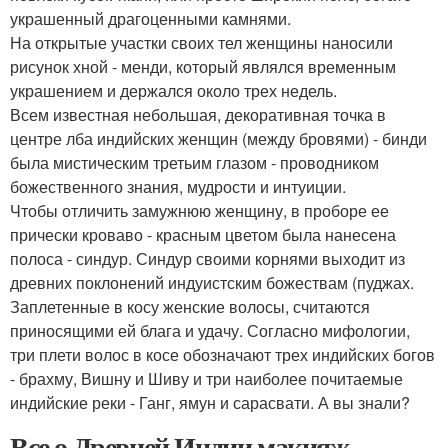
украшенный драгоценными камнями.
На открытые участки своих тел женщины наносили
рисунок хной - менди, который являлся временным
украшением и держался около трех недель.
Всем известная небольшая, декоративная точка в
центре лба индийских женщин (между бровями) - бинди
была мистическим третьим глазом - проводником
божественного знания, мудрости и интуиции.
Чтобы отличить замужнюю женщину, в проборе ее
прически кроваво - красным цветом была нанесена
полоса - синдур. Синдур своими корнями выходит из
древних поклонений индуистским божествам (пуджах.
Заплетенные в косу женские волосы, считаются
приносящими ей блага и удачу. Согласно мифологии,
три плети волос в косе обозначают трех индийских богов
- брахму, Вишну и Шиву и три наиболее почитаемые
индийские реки - Ганг, ямун и сарасвати. А вы знали?
Все о Древней Индии макияж.