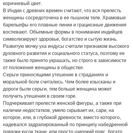
коричневый цвет.
В Индии с древних времен считают, что вся прелесть
женщины сосредоточена в ее пышном теле. Храмовые
барельефы его плавные линии и грациозные движения
воспевают. Объемные формы в понимании индийцев
символизируют здоровье, богатство и сытую жизнь.
Развитую мочку уха индусы считали признаком высокого
духовного развития и социального статуса, поэтому ее
также было принято украшать, но строго в зависимости
от положения женщины в обществе.
Серьги приносящими утешение в страданиях и
моральной боли считались. Чем более изысканы и
дороги были серьги, тем больше женщина может
получить утешения в своем горе.
Подчеркивает прелести женской фигуры, а также при
наличии недостатков, умело скрывает их, сари, на
которое, или, в глубокой древности, вместо которого,
надевался задрапированный по принципу набедренной
повязки кусок ткани, или просто широкий пояс, богато