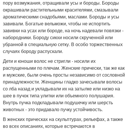
пору возмужания, отращивали усы и бороды. Бороды
окрашивали растительными красителями, смазывали
ароматическими снадобьями, маслами. Бороды и усы
завивали. Богатые вельможи, чтобы не испортить
завивки на усах или бороде, на ночь надевали повязки -
набородники. Бороду сикхи носили скрученной или
убранной в специальную сетку. В особо торжественных
случаях бороду распускали.
Дети и юноши волос не стригли - носили их
распущенными по плечам. Женские прически, так же как
и мужские, были очень просты независимо от сословной
принадлежности. Женщины гладко зачесывали волосы
со лба назад и укладывали их на затылке или низко на
шее в пучок типа улитки или объемного полушария.
Внутрь пучка подкладывали подушечку или шерсть
животных - это придавало пучку устойчивость.
В женских прическах на скульптурах, рельефах, а также
во всех описаниях, которые встречаются в