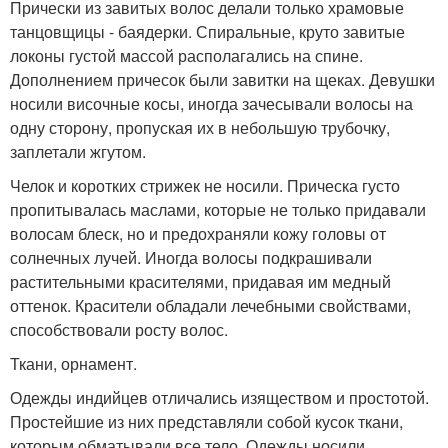
Прически из завитых волос делали только храмовые
танцовщицы - баядерки. Спиральные, круто завитые
локоны густой массой располагались на спине.
Дополнением причесок были завитки на щеках. Девушки
носили височные косы, иногда зачесывали волосы на
одну сторону, пропуская их в небольшую трубочку,
заплетали жгутом.
Челок и коротких стрижек не носили. Прическа густо
пропитывалась маслами, которые не только придавали
волосам блеск, но и предохраняли кожу головы от
солнечных лучей. Иногда волосы подкрашивали
растительными красителями, придавая им медный
оттенок. Красители обладали лечебными свойствами,
способствовали росту волос.
Ткани, орнамент.
Одежды индийцев отличались изяществом и простотой.
Простейшие из них представляли собой кусок ткани,
которым обматывали все тело. Одежды носили,