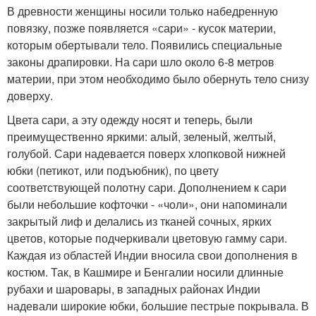
В древности женщины носили только набедренную
повязку, позже появляется «сари» - кусок материи,
которым обертывали тело. Появились специальные
законы драпировки. На сари шло около 6-8 метров
материи, при этом необходимо было обернуть тело снизу
доверху.
Цвета сари, а эту одежду носят и теперь, были
преимущественно яркими: алый, зеленый, желтый,
голубой. Сари надевается поверх хлопковой нижней
юбки (петикот, или подъюбник), по цвету
соответствующей полотну сари. Дополнением к сари
были небольшие кофточки - «чоли», они напоминали
закрытый лиф и делались из тканей сочных, ярких
цветов, которые подчеркивали цветовую гамму сари.
Каждая из областей Индии вносила свои дополнения в
костюм. Так, в Кашмире и Бенгалии носили длинные
рубахи и шаровары, в западных районах Индии
надевали широкие юбки, большие пестрые покрывала. В