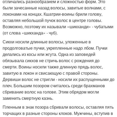
отличались разнообразием и сложностью форм. Это
были зачесанные назад волосы, завитые волнами, с
локонами на концах. Кшатрии-воины брили голову,
оставляя небольшой пучок волос в центре головы.
Возможно, поэтому их называли «шикханди» - чубатыми
(от слова «шикханда» - чуб).
Сикхи носили длинные волосы, уложенные в
продолговатые пучки, укрепленные надо лбом. Пучки
делались из косы или жгута. Одна из заповедей
обязывала сикхов не стричь волос с рождения до
смерти. Воины носили также длинную прядь волос,
завитую в локон и свисающую с правой стороны.
Дервиши волос не стригли - носили их распущенными до
плеч. Большим позором считалось среди брахманов
сбривание волос на голове. Этим обрядом могли
заменить смертную казнь.
Пленным в знак позора сбривали волосы, оставляя пять
торчащих в разные стороны клоков. Мужчины, вступив в