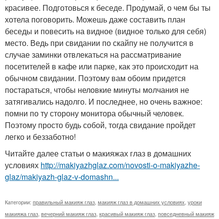
красивее. Подготовься к беседе. Продумай, о чем бы ты
хотела поговорить. Можешь даже составить план
беседы и повесить на видное (видное только для себя)
место. Ведь при свидании по скайпу не получится в
случае заминки отвлекаться на рассматривание
посетителей в кафе или парке, как это происходит на
обычном свидании. Поэтому вам обоим придется
постараться, чтобы неловкие минуты молчания не
затягивались надолго. И последнее, но очень важное:
помни по ту сторону монитора обычный человек.
Поэтому просто будь собой, тогда свидание пройдет
легко и беззаботно!
Читайте далее статьи о макияжах глаз в домашних
условиях
http://makiyazhglaz.com/novosti-o-makiyazhe-
glaz/makiyazh-glaz-v-domashn...
Категории:
правильный макияж глаз
,
макияж глаз в домашних условиях
,
уроки
макияжа глаз
,
вечерний макияж глаз
,
красивый макияж глаз
,
повседневный макияж