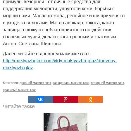
примулы вечерней - от личные средства для
поддержания молодости, упругости кожи, борьбы с
морщи нами. Масло жожоба, репейное и ши применяют
в уходе за волосами. Масло авокадо, кокоса, какао
защищают кожу от неблагоприятного воздействия
солнечных лучей, делают загар ровным и красивым.
Автор: Светлана Шишкова.
Далее читайте о дневном макияже глаз
http://makiyazhglaz.com/vidy-makiyazha-glaz/dnevnoy-
makiyazh-glaz
Категории:
дневной макияж глаз
,
как сделать макияж глаз
,
вечерний макияж глаз
,
красивый макияж глаз
Читайте также