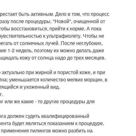
рестает быть активным. Дело в том, что процесс
сразу после процедуры. "Новой", очищенной от
тобы восстановиться, прийти к норме. А пока
чувствительностью к ультрафиолету. Чтобы не
гать от солнечных лучей. После неглубоких,
ние 1-2 недель, поэтому их можно делать даже
ащищать кожу от солнца надо до трех месяцев.
актуально при жирной и пористой коже, и при
тна; уменьшается количество мелких морщин, в
ветящийся и ухоженный вид.
г.
 или же какие - то другие процедуры для
инга должен судить квалифицированный
иента будет являться показанием к процедуре,
я применения пилингов можно разбить на