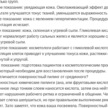
лько групп.
е показание: увядающая кожа. Омолаживающий эффект дост
ьтате улучшается тонус тканей, уменьшается выраженность
е показание: кожа с явлением гиперпигментации. Процедур
нтация исчезает.
е показание: кожа, склонная к угревой сыпи. Гликолевая ки
г нормализует работу сальных желез и является хорошим 
 угревой сыпи.
ртое показание: косметологи работают с гликолевой кислот
ляция клеток приводит к улучшению тонуса кожи, растяжки 
нутой и упругой.
 показание: подготовка пациентов к косметологическим пр
 который необходим для восстановления после процедуры.
тличается поверхностный пилинг от срединного?
хностные химические пилинги (ана, или фруктовыми кислот
нное лицо тонким слоем наносится кислота, затем она нейт
ют нарушения рабочего ритма и ограничений в общении. Че
ает слегка шелушиться, но при правильном выполнении рек
ят. Зато заметят, что кожа ваша посвежела. Поверхностный