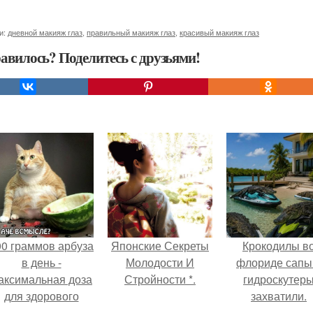
и:
дневной макияж глаз
,
правильный макияж глаз
,
красивый макияж глаз
авилось? Поделитесь с друзьями!
00 граммов арбуза
Японские Секреты
Крокодилы в
в день -
Молодости И
флориде сапы
аксимальная доза
Стройности *.
гидроскутер
для здорового
захватили.
взрослого,