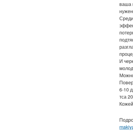
ваша 
нужен
Среди
эффек
потер
подтя
разгл
проце
И чер
молод
Можно
Повер
6-10 
тса 2
Кожей
Подро
makiy