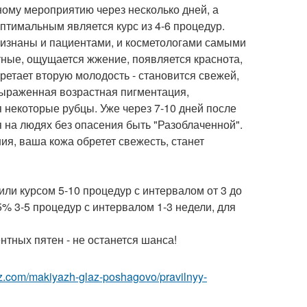
ному мероприятию через несколько дней, а
Оптимальным является курс из 4-6 процедур.
признаны и пациентами, и косметологами самыми
тные, ощущается жжение, появляется краснота,
ретает вторую молодость - становится свежей,
 выраженная возрастная пигментация,
некоторые рубцы. Уже через 7-10 дней после
на людях без опасения быть "Разоблаченной".
ния, ваша кожа обретет свежесть, станет
ли курсом 5-10 процедур с интервалом от 3 до
% 3-5 процедур с интервалом 1-3 недели, для
тных пятен - не останется шанса!
az.com/makiyazh-glaz-poshagovo/pravilnyy-