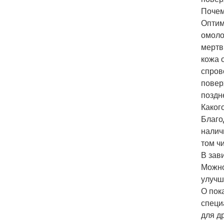
Почем
Оптим
омоло
мертв
кожа 
спров
повер
поздн
Каког
Благо
налич
том ч
В зав
Можно
улучш
О пок
специ
для д