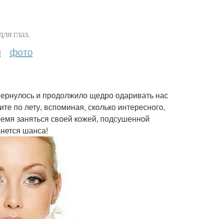
ля глаз.
и
фото
 вернулось и продолжило щедро одаривать нас
е по лету, вспоминая, сколько интересного,
время заняться своей кожей, подсушенной
анется шанса!