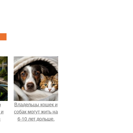
о
Владельцы кошек и
 и
собак могут жить на
ы
6-10 лет дольше.