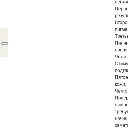
неско
Перво
резул
Второ
пигме
Треть
⇦
Пилин
после
Четве
Стиму
подтя
Пятое
кожи,
Чем о
Повер
очище
требу
начин
замет