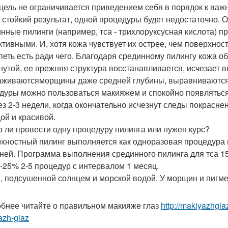
цель не ограничивается приведением себя в порядок к важ
 стойкий результат, одной процедуры будет недостаточно. 
нные пилинги (например, тса - трихлоруксусная кислота) 
тивными. И, хотя кожа чувствует их острее, чем поверхнос
петь есть ради чего. Благодаря срединному пилингу кожа об
нутой, ее прежняя структура восстанавливается, исчезает
аживаютсяморщины даже средней глубины, выравниваются 
дуры можно пользоваться макияжем и спокойно появляться 
ез 2-3 недели, когда окончательно исчезнут следы покрасне
ой и красивой.
 ли провести одну процедуру пилинга или нужен курс?
хностный пилинг выполняется как одноразовая процедура и
дней. Программа выполнения срединного пилинга для тса 15
0-25% 2-5 процедур с интервалом 1 месяц.
, подсушенной солнцем и морской водой. У морщин и пигмен
бнее читайте о правильном макияже глаз
http://makiyazhgl
azh-glaz