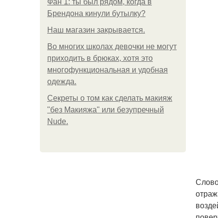
Фан 1: ты был рядом, когда в
Брендона кинули бутылку?
Нaш магaзин зaкрывaeтся.
Во многих школах девочки не могут
приходить в брюках, хотя это
многофункциональная и удобная
одежда.
Секреты о том как сделать макияж
"без Макияжа" или безупречный
Nude.
Слово
отраж
возде
повер