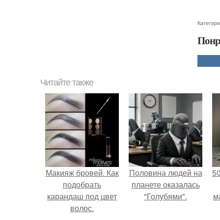
Категори
Понр
Читайте также
Макияж бровей. Как
Половина людей на
5
подобрать
планете оказалась
карандаш под цвет
"Голубями".
м
волос.