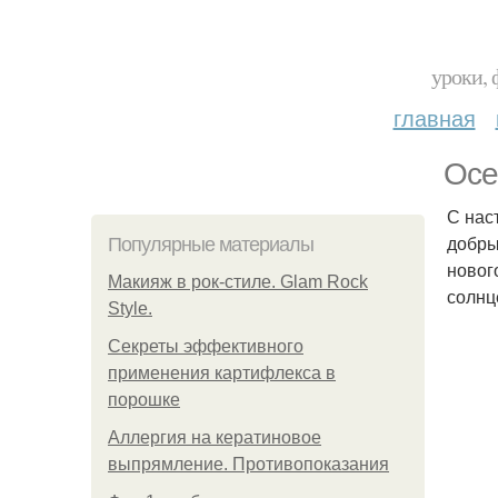
уроки, 
главная
Осе
С нас
добры
Популярные материалы
новог
Макияж в рок-стиле. Glam Rock
солнц
Style.
Секреты эффективного
применения картифлекса в
порошке
Аллергия на кератиновое
выпрямление. Противопоказания