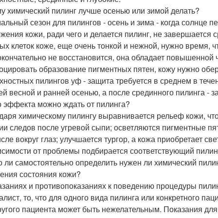
у химический пилинг лучше осенью или зимой делать?
альный сезон для пилингов - осень и зима - когда солнце пе
жения кожи, ради чего и делается пилинг, не завершается 
ых клеток коже, еще очень тонкой и нежной, нужно время, ч
окончательно не восстановится, она обладает повышенной 
оцировать образование пигментных пятен, кожу нужно обере
хностных пилингов уф - защита требуется в среднем в тече
ей весной и ранней осенью, а после срединного пилинга - з
о эффекта можно ждать от пилинга?
даря химическому пилингу выравнивается рельеф кожи, что 
ии следов после угревой сыпи; осветляются пигментные пя
исле вокруг глаз; улучшается тургор, а кожа приобретает с
исимости от проблемы подбирается соответствующий пилин
 ли самостоятельно определить нужен ли химический пилинг
ения состояния кожи?
азаниях и противопоказаниях к поведению процедуры пил
алист, то, что для одного вида пилинга или конкретного пац
ругого пациента может быть нежелательным. Показания дл