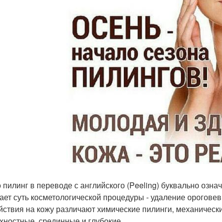
 пилинг в переводе с английского (Peeling) буквально озн
ает суть косметологической процедуры - удаление ороговев
йствия на кожу различают химические пилинги, механические
хностные, срединные и глубокие.