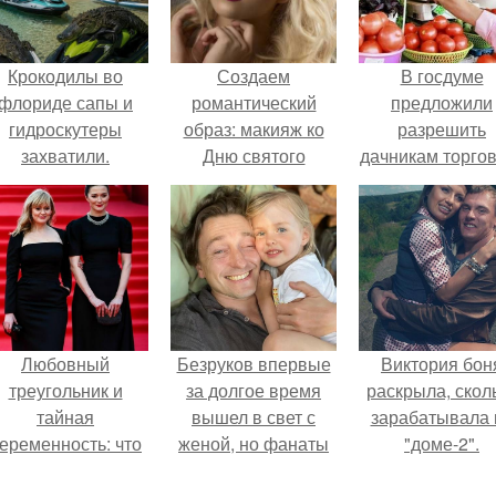
Крокодилы во
Создаем
В госдуме
флориде сапы и
романтический
предложили
гидроскутеры
образ: макияж ко
разрешить
захватили.
Дню святого
дачникам торго
Валентина.
своей
сельхозпродукц
в людных мест
Любовный
Безруков впервые
Виктория бон
треугольник и
за долгое время
раскрыла, скол
тайная
вышел в свет с
зарабатывала 
еременность: что
женой, но фанаты
"доме-2".
скрывает
не оценили