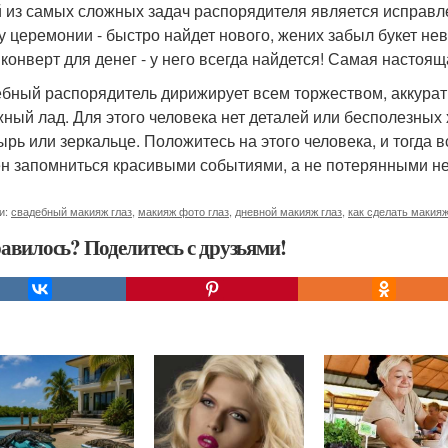
 из самых сложных задач распорядителя является исправле
у церемонии - быстро найдет нового, жених забыл букет неве
 конверт для денег - у него всегда найдется! Самая настоя
бный распорядитель дирижирует всем торжеством, аккура
жный лад. Для этого человека нет деталей или бесполезных 
ырь или зеркальце. Положитесь на этого человека, и тогда в
н запомниться красивыми событиями, а не потерянными н
и:
свадебный макияж глаз
,
макияж фото глаз
,
дневной макияж глаз
,
как сделать макияж
авилось? Поделитесь с друзьями!