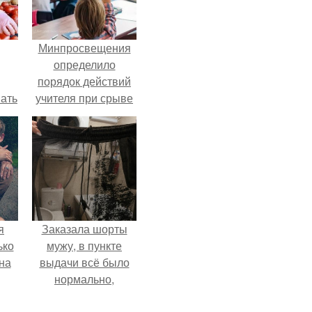
Минпросвещения
определило
порядок действий
вать
учителя при срыве
урока.
ией
ах.
я
Заказала шорты
ько
мужу, в пункте
на
выдачи всё было
нормально,
примерил все