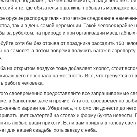
ек всегда подскажет, на чем сэкономить, а ради чего не сто
ессий и те, где обязательно должны побывать молодожены.
ое оружие распорядителя - это четкое следование намеченн
ства, так и в день самой церемонии. Такой человек крайне 
бы за рубежом, на природе и при организации масштабных 
буйте хотя бы без отрыва от праздника рассадить 150 челов
ы на самолет, а потом вовремя получить багаж в аэропорту 
у.
ба на открытом воздухе тоже добавляет хлопот, стоит вспом
живающего персонала на местность. Все, что требуется от в
ь работе человека.
того своевременно предоставляйте все запрашиваемые свед
лке, в банкетном зале и прочие. А также своевременно выб
оженных вариантов. Убедитесь, что смогли донести до него
аривать цвет скатертей на столах и форму букета невесты. 
нить любые ваши прихоти. Если вам пришла в голову светл
нет для вашей свадьбы хоть звезду с неба.