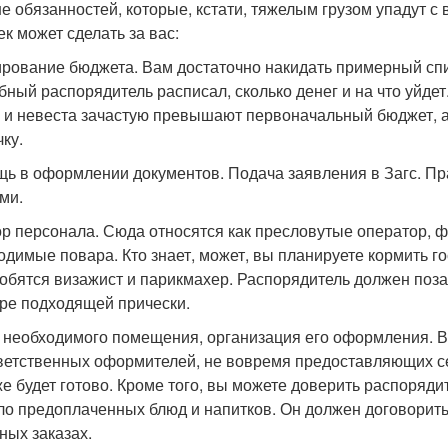
е обязанностей, которые, кстати, тяжелым грузом упадут с 
ек может сделать за вас:
рование бюджета. Вам достаточно накидать примерный списо
бный распорядитель расписал, сколько денег и на что уйдет
 и невеста зачастую превышают первоначальный бюджет, а 
ку.
ь в оформлении документов. Подача заявления в Загс. Пр
ми.
р персонала. Сюда относятся как пресловутые оператор, ф
одимые повара. Кто знает, может, вы планируете кормить г
обятся визажист и парикмахер. Распорядитель должен поза
ре подходящей прически.
 необходимого помещения, организация его оформления. Ва
ветственных оформителей, не вовремя предоставляющих с
же будет готово. Кроме того, вы можете доверить распоряди
ло предоплаченных блюд и напитков. Он должен договорить
ных заказах.