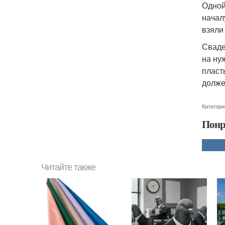
Одной
начал
взяли
Сваде
на ну
пласт
долже
Категори
Понр
Читайте также