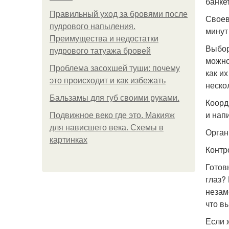
банке
Правильный уход за бровями после
Своев
пудрового напыления.
минут
Преимущества и недостатки
Выбор
пудрового татуажа бровей
можно
Проблема засохшей туши: почему
как и
это происходит и как избежать
неско
Бальзамы для губ своими руками.
Коорд
и нап
Подвижное веко где это. Макияж
для нависшего века. Схемы в
Орган
картинках
Контр
Готов
глаз?
незам
что в
Если 