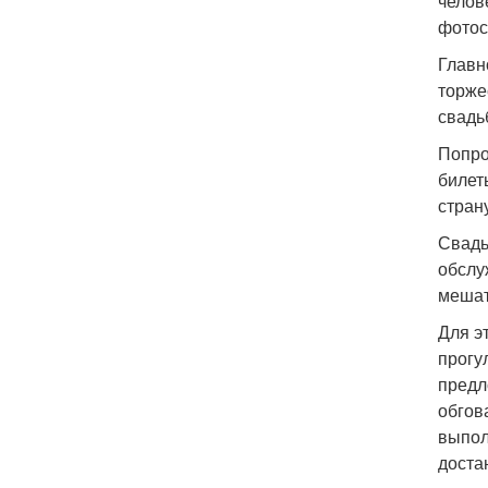
челов
фотос
Главн
торже
свадь
Попро
билет
стран
Свадь
обслу
мешат
Для э
прогу
предл
обгов
выпол
доста