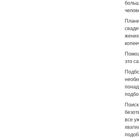
больш
челов
Плани
сваде
жених
копееч
Помощ
это са
Подбо
необх
понад
подбо
Поиск
безот
все у
хвати
подоб