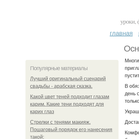
уроки, 
главная
Осн
Многи
пригл
Популярные материалы
пусти
Лучший оригинальный сценарий
В обя
свадьбы - арабская сказка.
день 
Какой цвет теней подходит глазам
тольк
карим. Какие тени подходят для
Украш
карих глаз
Доста
Стрелки с тенями макияж.
Пошаговый порядок его нанесения
Комфо
такой: