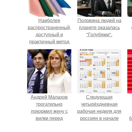
Наиболее
Половина людей на
распространенный,
планете оказалась
доступный и
"Голубями".
практичный метод
цветотестирования
— с помощью
платков-тестеров.
Андрей Малахов
Следующая
трогательно
четырёхдневная
покормил жену с
рабочая неделя для
вилки перед
россиян в начале
б
камерой, вызвав
ноября наступит.