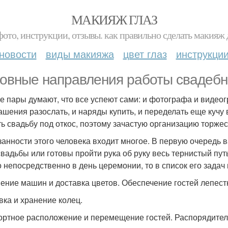
МАКИЯЖ ГЛАЗ
фото, инструкции, отзывы. как правильно сделать макияж д
новости
виды макияжа
цвет глаз
инструкци
овные направления работы свадебн
е пары думают, что все успеют сами: и фотографа и видеогр
ашения разослать, и наряды купить, и переделать еще кучу
ть свадьбу под откос, поэтому зачастую организацию торж
занности этого человека входит многое. В первую очередь в
свадьбы или готовы пройти рука об руку весь тернистый пут
о непосредственно в день церемонии, то в список его задач 
ение машин и доставка цветов. Обеспечение гостей лепестк
вка и хранение колец.
ртное расположение и перемещение гостей. Распорядитель