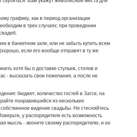
ит скупиться. Вам укажут живописные места для
ому графику, как в период организации
необходим в трех случаях: при проведении
свадеб.
ек в банкетном зале, или не забыть купить всем
(хорошо, если его вообще отправят в ту же
нить хотя бы о доставке стульев, столов и
ас - высказать свои пожелания, а после не
ения: бюджет, количество гостей в Загсе, на
ирайте понравившийся из нескольких
 собственное видение свадьбы. Не стесняйтесь
Поверьте, у распорядителя есть возможность
ая мысль - звоните своему распорядителю, и он