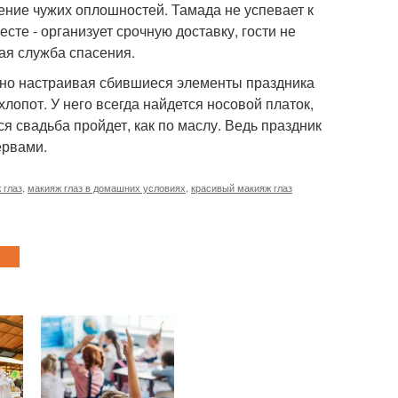
ние чужих оплошностей. Тамада не успевает к
сте - организует срочную доставку, гости не
щая служба спасения.
тно настраивая сбившиеся элементы праздника
хлопот. У него всегда найдется носовой платок,
ся свадьба пройдет, как по маслу. Ведь праздник
ервами.
 глаз
,
макияж глаз в домашних условиях
,
красивый макияж глаз