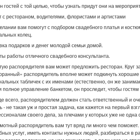
н гостей с той целью, чтобы узнать придут они на мероприят
т с рестораном, водителями, флористами и артистами
елании вам помогут с подбором свадебного платья и костю
альных колец.
вка подарков и денег молодой семьи домой.
ты работы отличного свадебного консультанта.
тую распорядителя вам может предложить ресторан. Круг за
оранный» распорядитель вполне может подкинуть хорошие и
нальных табличек с их именами (естественно, он же занимае
и полное управление банкетом, он проследит, чтобы гостям
е всего, распорядителем должен стать ответственный и оч
ь - не такая уж и простая задача, как кажется на первый взг
ссионалам своего дела, за плечами у которых уже не одна 
мотный распорядитель вам тут вряд ли много чем поможет
бных услуг, иметь контакты нужных людей, разбираться в р