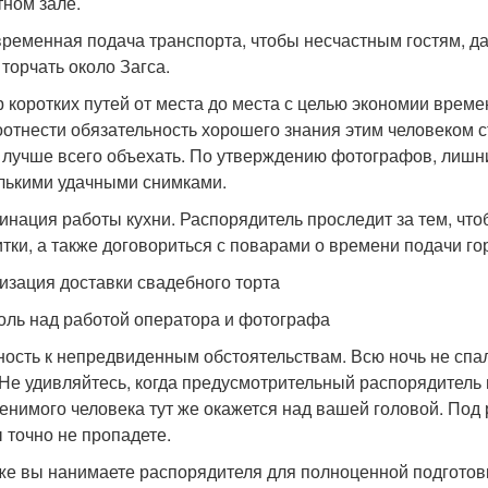
тном зале.
ременная подача транспорта, чтобы несчастным гостям, да
 торчать около Загса.
 коротких путей от места до места с целью экономии време
отнести обязательность хорошего знания этим человеком сту
х лучше всего объехать. По утверждению фотографов, лишн
лькими удачными снимками.
инация работы кухни. Распорядитель проследит за тем, что
итки, а также договориться с поварами о времени подачи го
изация доставки свадебного торта
оль над работой оператора и фотографа
ность к непредвиденным обстоятельствам. Всю ночь не спал
 Не удивляйтесь, когда предусмотрительный распорядитель
енимого человека тут же окажется над вашей головой. Под ру
ы точно не пропадете.
же вы нанимаете распорядителя для полноценной подготовки