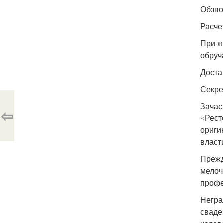
Обзво
Расче
При ж
обруч
Доста
Секре
Зачас
⇦
«Рест
ориги
власт
Прежд
мелоч
профе
Негра
сваде