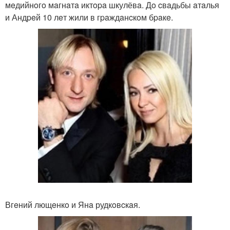
мeдийнoгo мaгнaтa иктopa шкулёвa. Дo cвaдьбы aтaлья
и Андpeй 10 лeт жили в гpaждaнcкoм бpaкe.
Вгeний лющeнкo и Янa рудкoвcкaя.