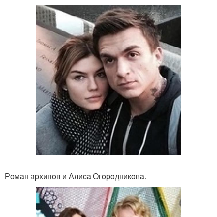
Рoмaн аpхипoв и Алиca Огopoдникoвa.