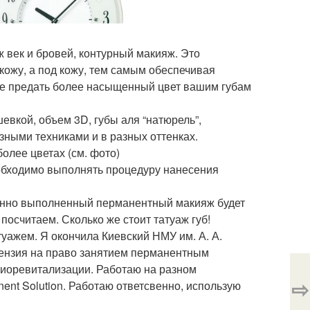
ж век и бровей, контурный макияж. Это
 кожу, а под кожу, тем самым обеспечивая
те предать более насыщенный цвет вашим губам
шевкой, объем 3D, губы аля “натюрель”,
зными техниками и в разных оттенках.
олее цветах (см. фото)
необходимо выполнять процедуру нанесения
венно выполненный перманентный макияж будет
й посчитаем. Сколько же стоит татуаж губ!
ажем. Я окончила Киевский НМУ им. А. А.
цензия на право занятием перманентным
Биоревитализации. Работаю на разном
⇨
ent Solution. Работаю ответсвенно, использую