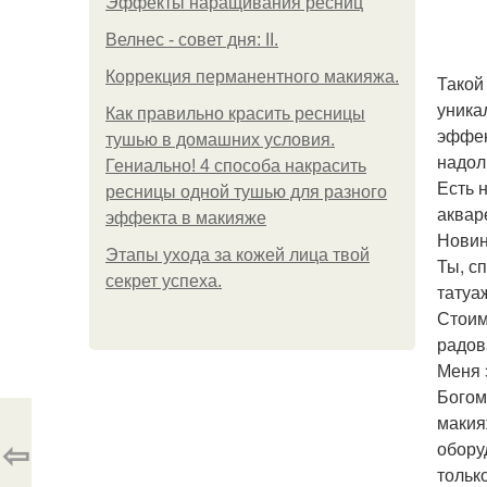
Эффекты наращивания ресниц
Велнес - совет дня: II.
Коррекция перманентного макияжа.
Такой
уника
Как правильно красить ресницы
эффек
тушью в домашних условия.
надол
Гениально! 4 способа накрасить
Есть 
ресницы одной тушью для разного
аквар
эффекта в макияже
Новин
Этапы ухода за кожей лица твой
Ты, с
секрет успеха.
татуа
Стоим
радова
Меня 
Богом
макия
⇦
обору
тольк