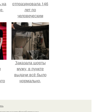
ь на
отпраздновала 146
е.
лет по
человеческим
Меркам и
претендует на
звание самой
старой в мире.
Заказала шорты
и
мужу, в пункте
выдачи всё было
что
нормально,
примерил все
иты
хорошо, ничего не
предвещало беды.
язь
решено при указании обратной гиперссылки.