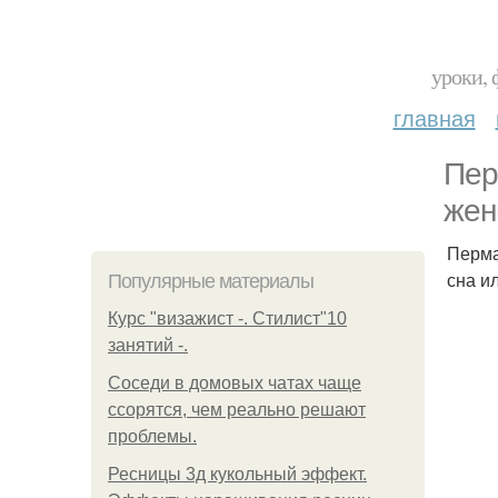
уроки, 
главная
Пер
жен
Перма
сна и
Популярные материалы
Курс "визажист -. Стилист"10
занятий -.
Соседи в домовых чатах чаще
ссорятся, чем реально решают
проблемы.
Ресницы 3д кукольный эффект.