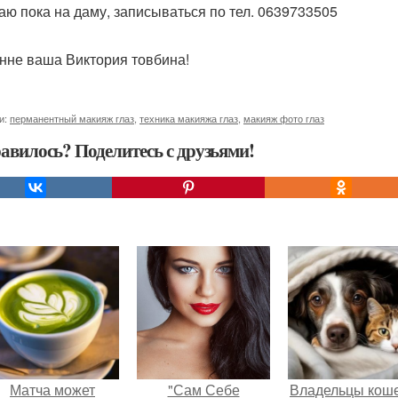
аю пока на даму, записываться по тел. 0639733505
нне ваша Виктория товбина!
и:
перманентный макияж глаз
,
техника макияжа глаз
,
макияж фото глаз
авилось? Поделитесь с друзьями!
Матча может
"Сам Себе
Владельцы коше