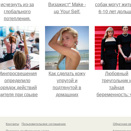
исчезнуть из-за
Визажист" Make -
собак могут жит
глобального
up Your Self.
6-10 лет дольш
потепления.
Минпросвещения
Как сделать кожу
Любовный
определило
упругой и
треугольник 
порядок действий
подтянутой в
тайная
чителя при срыве
домашних
беременность: 
урока.
условиях?
скрывает
наследница Ник
Михалкова?
Контакты
Пользовательское соглашение
Обратная св
Политика конфидециальности
Копирование раз