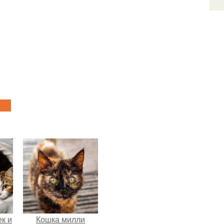
к и
Кошка милли