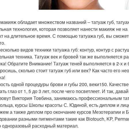
 макияж обладает множеством названий – татуаж губ, татуа
льная технология, которая позволяет нанести макияж не на
т на длительное время. С помощью татуажа губ, вы сможе
го.
несколько видов техники татуажа губ: контур, контур с расту
ельная техника. Татуаж век и бровей так же выполняется ра
ка! Обратите Внимание! Татуаж теней выполняется в 2-х и б
просишь, сколько стоит татуаж губ или век? Как часто его 
жа!
ость одной процедуры брови и губы 200, веки150. Качест
ть глаз от 1, 5 до 3 лет, после чего посветлеет. И так, дава
зовут Виктория Товбина, занимаюсь профессиональным тату
ольца, курсы Школы красоты С. Юдиной, есть диплом и ли
жем а также диплом про окончание курсов Мезотерапии и 
довании разными пигментами такие как Biotouch, KP, Perman
о одноразовый расходный материал.