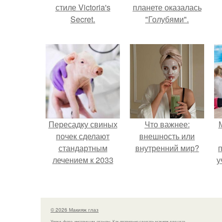
стиле Victoria's
планете оказалась
Secret.
"Голубями".
Пересадку свиных
Что важнее:
почек сделают
внешность или
стандартным
внутренний мир?
лечением к 2033
у
году в Японии.
© 2026 Макияж глаз
Уроки, фото, инструкции, отзывы. Как правильно сделать макияж для глаз.