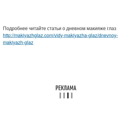
Подробнее читайте статьи о дневном макияже глаз
http://makiyazhglaz.com/vidy-makiyazha-glaz/dnevnoy-
makiyazh-glaz