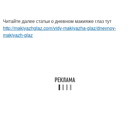
Читайте далее статьи о дневном макияже глаз тут
http://makiyazhglaz.com/vidy-makiyazha-glaz/dnevnoy-
makiyazh-glaz