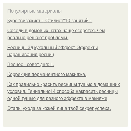
Популярные материалы
Курс "визажист -. Стилист"10 занятий -.
Соседи в домовых чатах чаще ссорятся, чем
реально решают проблемы.
Ресницы 3д кукольный эффект. Эффекты
наращивания ресниц
Велнес - совет дня: II.
Коррекция перманентного макияжа.
Как правильно красить ресницы тушью в домашних
условия. Гениально! 4 способа накрасить ресницы
одной тушью для разного эффекта в макияже
Этапы ухода за кожей лица твой секрет успеха.