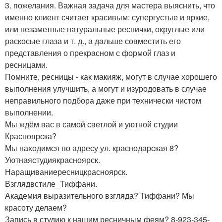
3. пожелания. Важная задача для мастера выяснить, что
именно клиент считает красивым: супергустые и яркие,
или незаметные натуральные реснички, округлые или
раскосые глаза и т. д., а дальше совместить его
представления о прекрасном с формой глаз и
ресницами.
Помните, ресницы - как макияж, могут в случае хорошего
выполнения улучшить, а могут и изуродовать в случае
неправильного подбора даже при технически чистом
выполнении.
Мы ждём вас в самой светлой и уютной студии
Красноярска?
Мы находимся по адресу ул. краснодарская 8?
Уютнаястудиякрасноярск.
Наращиваниересницкрасноярск.
Взглядвстиле_Тиффани.
Академия выразительного взгляда? Тиффани? Мы
красоту делаем?
Запись в студию к нашим ресничным феям? 8-923-345-