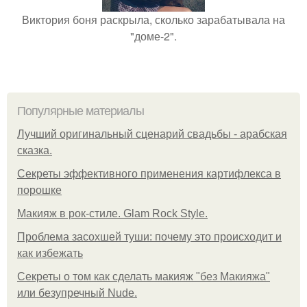
Виктория боня раскрыла, сколько зарабатывала на
"доме-2".
Популярные материалы
Лучший оригинальный сценарий свадьбы - арабская
сказка.
Секреты эффективного применения картифлекса в
порошке
Макияж в рок-стиле. Glam Rock Style.
Проблема засохшей туши: почему это происходит и
как избежать
Секреты о том как сделать макияж "без Макияжа"
или безупречный Nude.