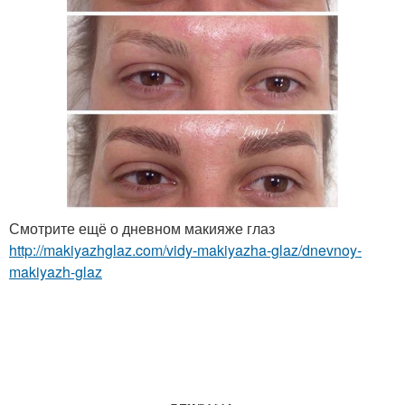
Смотрите ещё о дневном макияже глаз
http://makiyazhglaz.com/vidy-makiyazha-glaz/dnevnoy-
makiyazh-glaz