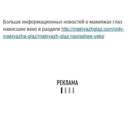
Больше информационных новостей о макияжах глаз
нависшее веко в разделе
http://makiyazhglaz.com/vidy-
makiyazha-glaz/makiyazh-glaz-navisshee-veko