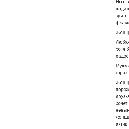
Но ес
водит
зрите
фламе
Женщи
Любая
хотя 
радос
Мужчи
горах
Женщи
переж
друзь
хочет
невын
женщи
актив