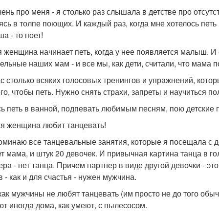
чень про меня - я столько раз слышала в детстве про отсутст
ясь в толпе поющих. И каждый раз, когда мне хотелось петь 
а - то поет!
 женщина начинает петь, когда у нее появляется малыш. И
ельные наших мам - и все мы, как дети, считали, что мама п
с столько всяких голосовых тренингов и упражнений, которы
ого, чтобы петь. Нужно снять страхи, запреты и научиться 
сь петь в ванной, подпевать любимым песням, пою детские
я женщина любит танцевать!
оминаю все танцевальные занятия, которые я посещала с де
ет мама, и штук 20 девочек. И привычная картина танца в го
ра - нет танца. Причем партнер в виде другой девочки - это 
 - как и для счастья - нужен мужчина.
 как мужчины не любят танцевать (им просто не до того обы
ют иногда дома, как умеют, с пылесосом.