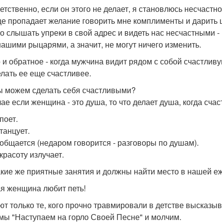
етственно, если он этого не делает, я становлюсь несчастно
е пропадает желание говорить мне комплименты и дарить ц
о слышать упреки в свой адрес и видеть нас несчастными -
нашими рыцарями, а значит, не могут ничего изменить.
 и обратное - когда мужчина видит рядом с собой счастлив
елать ее еще счастливее.
ы можем сделать себя счастливыми?
чае если женщина - это душа, то что делает душа, когда сча
поет.
танцует.
общается (недаром говорится - разговоры по душам).
красоту излучает.
акие же приятные занятия и должны найти место в нашей е
я женщина любит петь!
ют только те, кого прочно травмировали в детстве высказы
 мы "Наступаем на горло Своей Песне" и молчим.