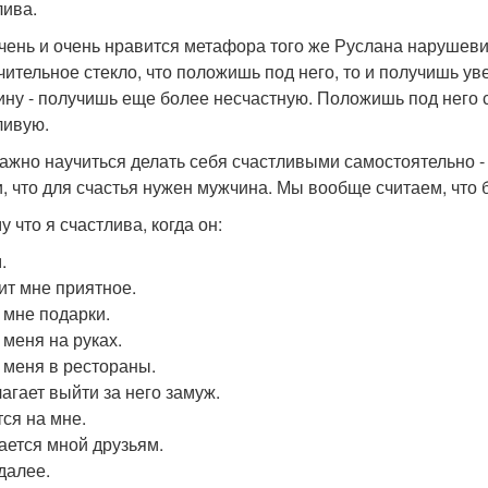
лива.
чень и очень нравится метафора того же Руслана нарушевич
чительное стекло, что положишь под него, то и получишь 
ну - получишь еще более несчастную. Положишь под него 
ливую.
ажно научиться делать себя счастливыми самостоятельно -
, что для счастья нужен мужчина. Мы вообще считаем, что
 что я счастлива, когда он:
.
ит мне приятное.
 мне подарки.
 меня на руках.
 меня в рестораны.
агает выйти за него замуж.
ся на мне.
ается мной друзьям.
далее.