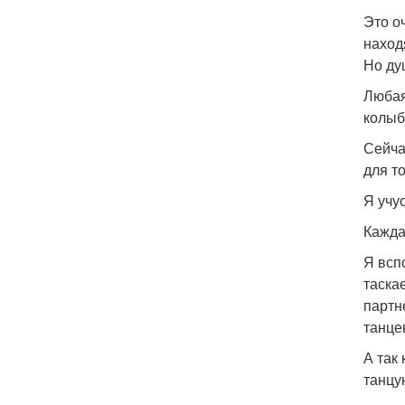
Это о
наход
Но душ
Любая
колыб
Сейча
для т
Я учу
Кажда
Я всп
таска
партне
танцев
А так
танцу