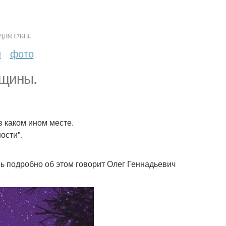
ля глаз.
и
фото
нщины.
в каком ином месте.
ости".
нь подробно об этом говорит Олег Геннадьевич