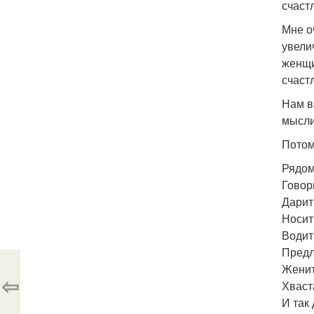
счаст
Мне о
увели
женщи
счаст
Нам в
мысли
Потому
Рядом
Говор
Дарит
Носит
Водит
Предл
Женит
⇦
Хваст
И так 