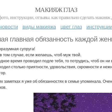
МАКИЯЖ ГЛАЗ
фото, инструкции, отзывы. как правильно сделать макияж д
новости
виды макияжа
цвет глаз
инструкци
ая главная обязанность каждой же
оразумная супруга!
в том случае, если желаешь, чтоб муж твой.
дное время проводил подле тебя, то потрудись, чтоб он ни 
ходил столько приятности, удовольствия, скромности и нежн
ор.
их заметках я уже об обязанностях в семье упоминала. Оче
нов.