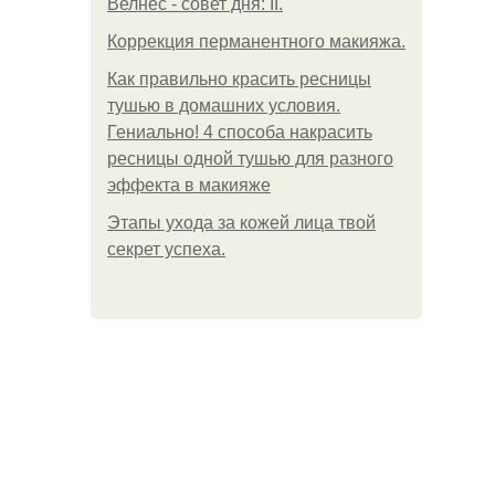
Велнес - совет дня: II.
Коррекция перманентного макияжа.
Как правильно красить ресницы
тушью в домашних условия.
Гениально! 4 способа накрасить
ресницы одной тушью для разного
эффекта в макияже
Этапы ухода за кожей лица твой
секрет успеха.