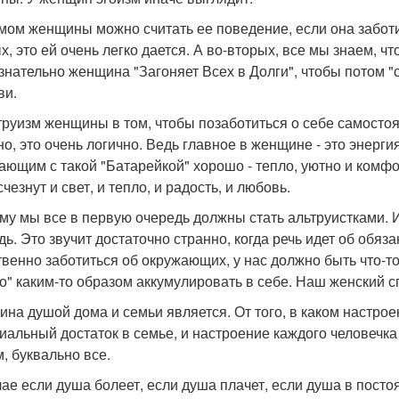
мом женщины можно считать ее поведение, если она заботитс
х, это ей очень легко дается. А во-вторых, все мы знаем, чт
знательно женщина "Загоняет Всех в Долги", чтобы потом "с
ви.
труизм женщины в том, чтобы позаботиться о себе самостоя
о, это очень логично. Ведь главное в женщине - это энергия
ающим с такой "Батарейкой" хорошо - тепло, уютно и комфор
чезнут и свет, и тепло, и радость, и любовь.
му мы все в первую очередь должны стать альтруистками. И
ь. Это звучит достаточно странно, когда речь идет об обяза
твенно заботиться об окружающих, у нас должно быть что-то
то" каким-то образом аккумулировать в себе. Наш женский сп
на душой дома и семьи является. От того, в каком настроен
иальный достаток в семье, и настроение каждого человечка
, буквально все.
чае если душа болеет, если душа плачет, если душа в пост