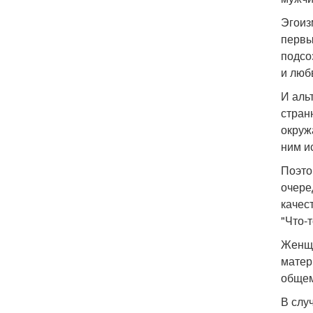
Эгоиз
первы
подсо
и люб
И аль
странн
окруж
ним ис
Поэто
очеред
качес
"Что-
Женщи
матер
общем
В слу