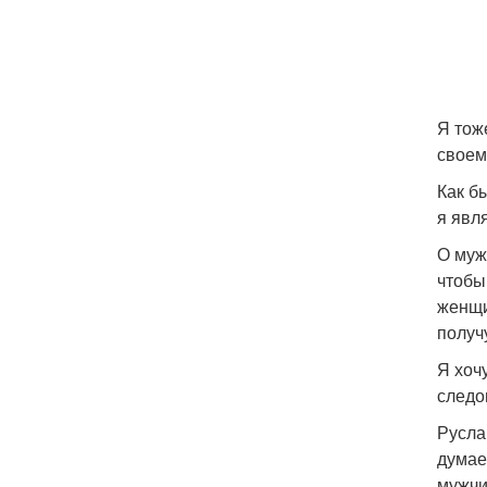
Я тож
своем
Как б
я явл
О муж
чтобы
женщи
получ
Я хоч
следо
Русла
думае
мужчи