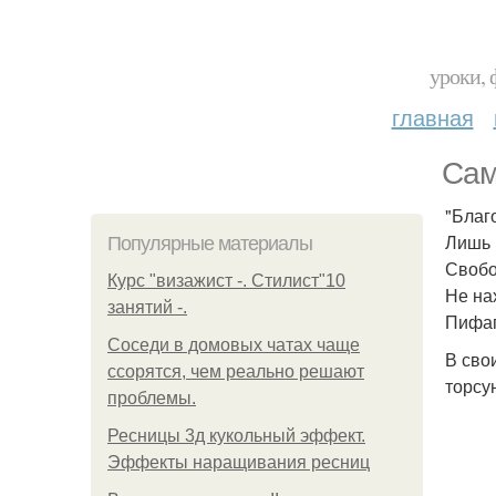
уроки, 
главная
Сам
"Благ
Лишь 
Популярные материалы
Свобо
Курс "визажист -. Стилист"10
Не на
занятий -.
Пифаг
Соседи в домовых чатах чаще
В сво
ссорятся, чем реально решают
торсу
проблемы.
Ресницы 3д кукольный эффект.
Эффекты наращивания ресниц