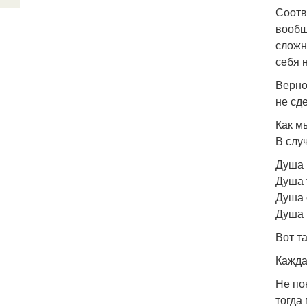
Соотв
вообщ
сложн
себя 
Верно
не сд
Как м
В слу
Душа 
Душа 
Душа 
Душа 
Вот т
Кажда
Не по
тогда