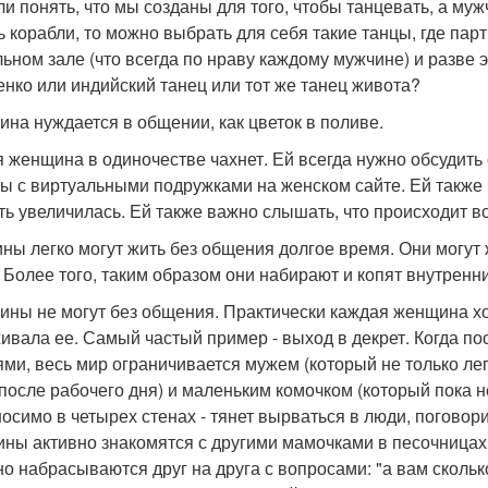
ли понять, что мы созданы для того, чтобы танцевать, а муж
ь корабли, то можно выбрать для себя такие танцы, где парт
льном зале (что всегда по нраву каждому мужчине) и разве 
нко или индийский танец или тот же танец живота?
на нуждается в общении, как цветок в поливе.
 женщина в одиночестве чахнет. Ей всегда нужно обсудить 
бы с виртуальными подружками на женском сайте. Ей также 
ть увеличилась. Ей также важно слышать, что происходит во
ны легко могут жить без общения долгое время. Они могут 
. Более того, таким образом они набирают и копят внутренн
ны не могут без общения. Практически каждая женщина хо
ивала ее. Самый частый пример - выход в декрет. Когда по
ями, весь мир ограничивается мужем (который не только лег
 после рабочего дня) и маленьким комочком (который пока н
осимо в четырех стенах - тянет вырваться в люди, поговори
ны активно знакомятся с другими мамочками в песочницах, 
но набрасываются друг на друга с вопросами: "а вам сколько