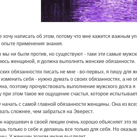
е хочу написать об этом, потому что мне кажется важным у
 опыте применения знания.
ы мы ни были против, но существуют - таки эти самые мужск
яюсь женщиной, я должна выполнять женские обязанности.
ских обязанностях писать не мне - во-первых, я пишу для ж
 изменить себя - нужно думать о своих обязанностях, а не 
на, поэтому прочувствовать выполнение мужского долга я не
у при этом такое же ощущение счастья, которое испытывает
у начать с самой главной обязанности женщины. Она из все
вать сложнее, чем забраться на Эверест.
н нарушевич в своей лекции очень хорошо объясняет это явл
шь только о себе и делаешь все только для себя. Но оказы
ны. У женщин эгоизм иначе выглядит.