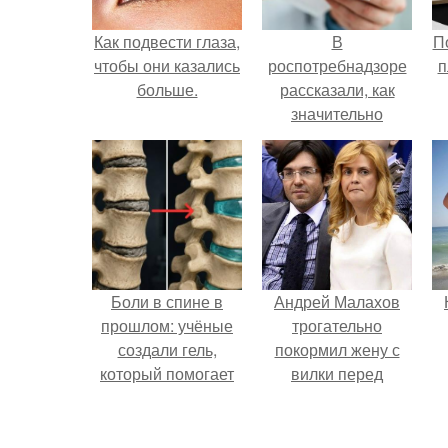
Как подвести глаза,
В
П
чтобы они казались
роспотребнадзоре
п
больше.
рассказали, как
значительно
снизить риск
инфаркта.
Боли в спине в
Андрей Малахов
прошлом: учёные
трогательно
создали гель,
покормил жену с
который помогает
вилки перед
восстанавливать
камерой, вызвав
межпозвоночные
умиление у
диски.
поклонников.