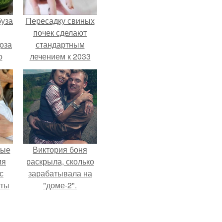
буза
Пересадку свиных
почек сделают
оза
стандартным
о
лечением к 2033
году в Японии.
и
вые
Виктория боня
мя
раскрыла, сколько
с
зарабатывала на
аты
"доме-2".
оту
на