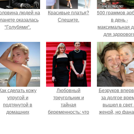
оловина людей на
Красивые платья?
500 граммов ар
ланете оказалась
Спешите.
в день -
"Голубями".
максимальная д
для здоровог
взрослого,
предупредил
врачи.
Как сделать кожу
Любовный
Безруков впер
упругой и
треугольник и
за долгое вре
подтянутой в
тайная
вышел в свет 
домашних
беременность: что
женой, но фан
условиях?
скрывает
не оценили
наследница Никиты
скромную крас
Михалкова?
Анны: "какая о