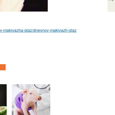
idy-makiyazha-glaz/dnevnoy-makiyazh-glaz