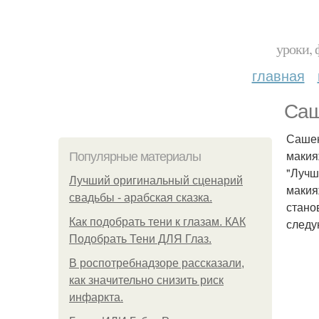
уроки, 
главная
Саш
Сашен
маки
Популярные материалы
"Лучш
Лучший оригинальный сценарий
макия
свадьбы - арабская сказка.
стано
Как подобрать тени к глазам. КАК
следу
Подобрать Тени ДЛЯ Глаз.
В роспотребнадзоре рассказали,
как значительно снизить риск
инфаркта.