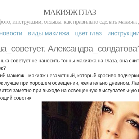
МАКИЯЖ ГЛАЗ
фото, инструкции, отзывы. как правильно сделать макияж д
новости
виды макияжа
цвет глаз
инструкци
а_советует. Александра_солдатова
ька советует не наносить тонны макияжа на глаза, она счит
яж?
ий макияж - макияж незаметный, который красиво подчерки
ж лучше при хорошем освещении, желательно дневном. Лам
вится заметно при выходе на освещенную выступательную пл
ющий советик