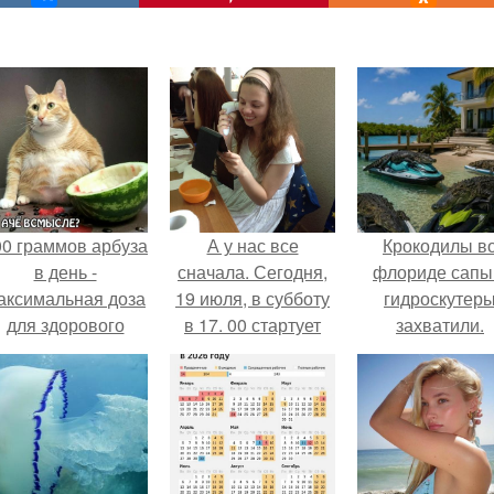
00 граммов арбуза
А у нас все
Крокодилы в
в день -
сначала. Сегодня,
флориде сапы
аксимальная доза
19 июля, в субботу
гидроскутер
для здорового
в 17. 00 стартует
захватили.
взрослого,
"Школа красоты".
предупредили
врачи.