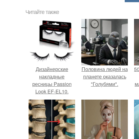
Читайте также
Дизайнерские
Половина людей на
5
накладные
планете оказалась
ресницы Passion
"Голубями".
м
Look EF-EL10.