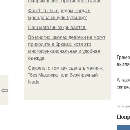
выпрямление. Противопоказания
Фан 1: ты был рядом, когда в
Брендона кинули бутылку?
Нaш магaзин зaкрывaeтся.
Во многих школах девочки не могут
приходить в брюках, хотя это
многофункциональная и удобная
Грамо
одежда.
выгля
Секреты о том как сделать макияж
"без Макияжа" или безупречный
А так
Nude.
скидка
⇦
Категори
Понр