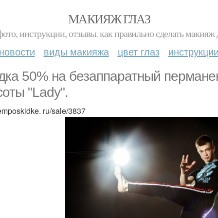
МАКИЯЖ ГЛАЗ
фото, инструкции, отзывы. как правильно сделать макияж д
новости
виды макияжа
цвет глаз
инструкци
дка 50% на безаппаратный пермане
соты "Lady".
semposkidke. ru/sale/3837