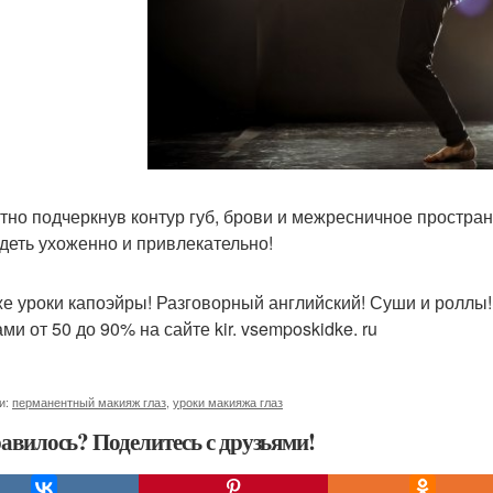
тно подчеркнув контур губ, брови и межресничное простран
деть ухоженно и привлекательно!
же уроки капоэйры! Разговорный английский! Суши и роллы! 
ми от 50 до 90% на сайте kir. vsemposkidke. ru
и:
перманентный макияж глаз
,
уроки макияжа глаз
авилось? Поделитесь с друзьями!