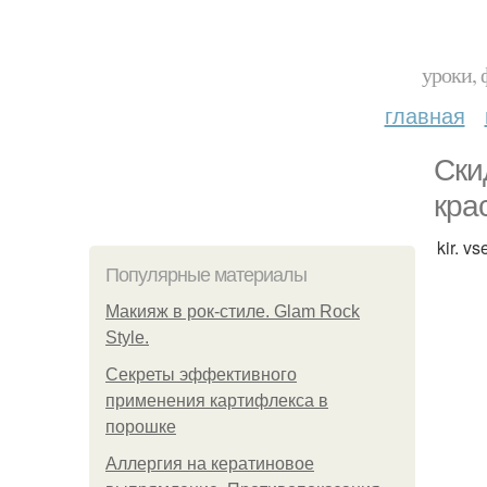
уроки, 
главная
Ски
кра
kir. v
Популярные материалы
Макияж в рок-стиле. Glam Rock
Style.
Секреты эффективного
применения картифлекса в
порошке
Аллергия на кератиновое