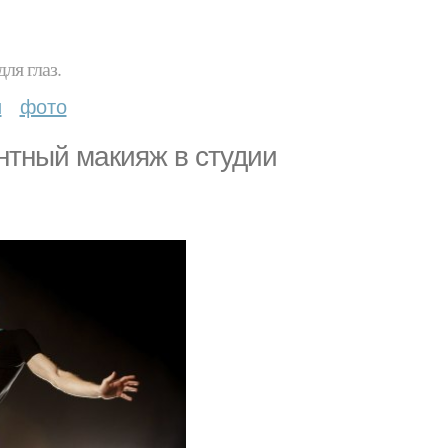
ля глаз.
и
фото
нтный макияж в студии