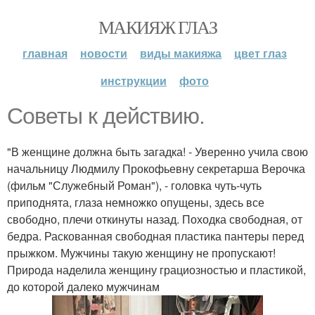
МАКИЯЖ ГЛАЗ
главная
новости
виды макияжа
цвет глаз
инструкции
фото
Советы к действию.
"В женщине должна быть загадка! - Уверенно учила свою
начальницу Людмилу Прокофьевну секретарша Верочка
(фильм "Служебный Роман"), - головка чуть-чуть
приподнята, глаза немножко опущены, здесь все
свободно, плечи откинуты назад. Походка свободная, от
бедра. Раскованная свободная пластика пантеры перед
прыжком. Мужчины такую женщину не пропускают!
Природа наделила женщину грациозностью и пластикой,
до которой далеко мужчинам