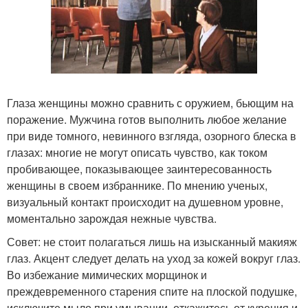
Глаза женщины можно сравнить с оружием, бьющим на
поражение. Мужчина готов выполнить любое желание
при виде томного, невинного взгляда, озорного блеска в
глазах: многие не могут описать чувство, как током
пробивающее, показывающее заинтересованность
женщины в своем избраннике. По мнению ученых,
визуальный контакт происходит на душевном уровне,
моментально зарождая нежные чувства.
Совет: не стоит полагаться лишь на изысканный макияж
глаз. Акцент следует делать на уход за кожей вокруг глаз.
Во избежание мимических морщинок и
преждевременного старения спите на плоской подушке,
исключите мыло при умывании, откажитесь от курения и