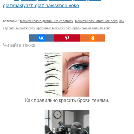
glaz/makiyazh-glaz-navisshee-veko
Категории:
макияж глаз в домашних условиях
,
макияж глаз нависшее веко
,
как
сделать макияж глаз
,
красивый макияж глаз
,
правильный макияж глаз
Читайте также
Как правильно красить брови тенями.