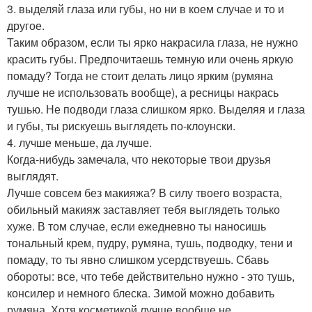
3. выделяй глаза или губы, но ни в коем случае и то и
другое.
Таким образом, если ты ярко накрасила глаза, не нужно
красить губы. Предпочитаешь темную или очень яркую
помаду? Тогда не стоит делать лицо ярким (румяна
лучше не использовать вообще), а ресницы накрась
тушью. Не подводи глаза слишком ярко. Выделяя и глаза
и губы, ты рискуешь выглядеть по-клоунски.
4. лучше меньше, да лучше.
Когда-нибудь замечала, что некоторые твои друзья
выглядят.
Лучше совсем без макияжа? В силу твоего возраста,
обильный макияж заставляет тебя выглядеть только
хуже. В том случае, если ежедневно ты наносишь
тональный крем, пудру, румяна, тушь, подводку, тени и
помаду, то ты явно слишком усердствуешь. Сбавь
обороты: все, что тебе действительно нужно - это тушь,
консилер и немного блеска. Зимой можно добавить
румяна. Хотя косметикой лучше вообще не