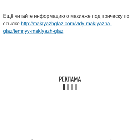
Ещё читайте информацию о макияже под прическу по
ссылке
http://makiyazhglaz.com/vidy-makiyazha-
glaz/temnyy-makiyazh-glaz