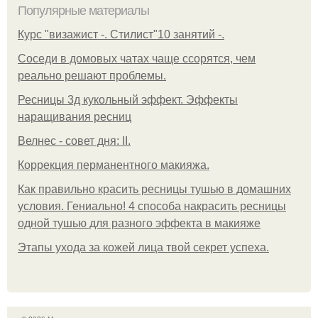
Популярные материалы
Курс "визажист -. Стилист"10 занятий -.
Соседи в домовых чатах чаще ссорятся, чем
реально решают проблемы.
Ресницы 3д кукольный эффект. Эффекты
наращивания ресниц
Велнес - совет дня: II.
Коррекция перманентного макияжа.
Как правильно красить ресницы тушью в домашних
условия. Гениально! 4 способа накрасить ресницы
одной тушью для разного эффекта в макияже
Этапы ухода за кожей лица твой секрет успеха.