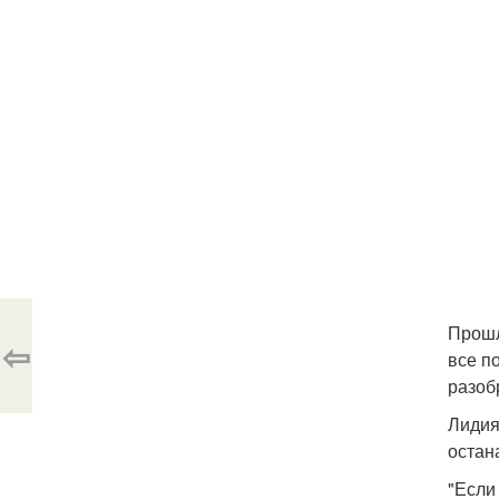
Прошл
⇦
все по
разоб
Лидия
остан
"Если