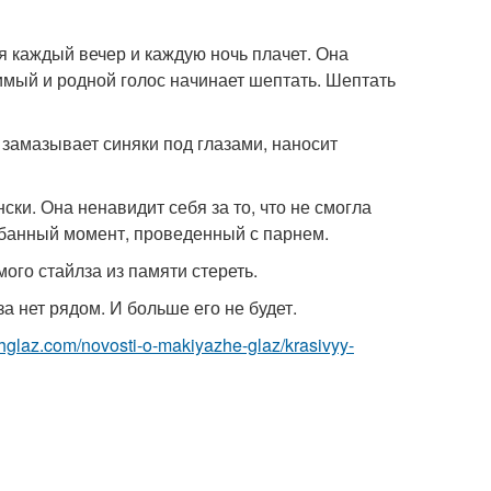
я каждый вечер и каждую ночь плачет. Она
бимый и родной голос начинает шептать. Шептать
 замазывает синяки под глазами, наносит
ски. Она ненавидит себя за то, что не смогла
ребанный момент, проведенный с парнем.
ого стайлза из памяти стереть.
а нет рядом. И больше его не будет.
zhglaz.com/novosti-o-makiyazhe-glaz/krasivyy-