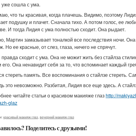
 уже сошла с ума.
маю, что ты красивая, когда плачешь. Видимо, поэтому Лиди
ает подушку и плачет. Сначала тихо. А потом голос, ее лю
ове. И тогда Лидия с ума полностью сходит. Она рыдает.
ро, Мартин замазывает тоналкой все последствия ночи. Она
. Но ее красные, от слез, глаза, ничего не спрячут.
 правда сходит с ума. Она не можит жить без стайлза стилин
и его. Она ненавидит себя за то, что вспоминает каждый г
ся стереть память. Все воспоминания о стайлзе стереть. Сам
дь это невозможно. Разбитая, Лидия все еще здесь. А стайлз
бнее читайте статьи о красивом макияже глаз
http://makiya
azh-glaz
и:
красивый макияж глаз
,
вечерний макияж глаз
авилось? Поделитесь с друзьями!