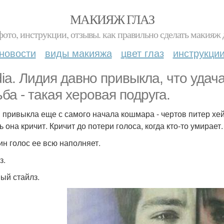
МАКИЯЖ ГЛАЗ
фото, инструкции, отзывы. как правильно сделать макияж д
новости
виды макияжа
цвет глаз
инструкци
dia. Лидия давно привыкла, что удача
ьба - такая херовая подруга.
 привыкла еще с самого начала кошмара - чертов питер хе
ь она кричит. Кричит до потери голоса, когда кто-то умирает
ин голос ее всю наполняет.
з.
ый стайлз.