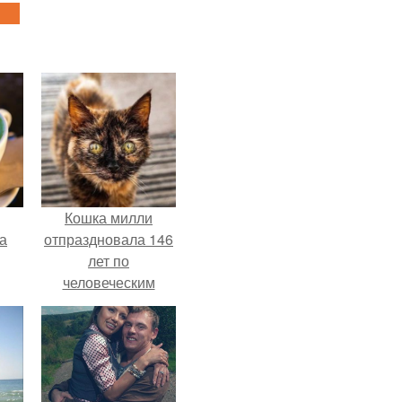
Кошка милли
за
отпраздновала 146
лет по
человеческим
Меркам и
претендует на
звание самой
старой в мире.