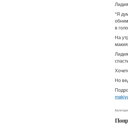
Лидия
"Я ду
обним
в гол
На ут
макияж
Лидия
спаст
Хочет
Но ве
Подро
makiy
Категори
Понр