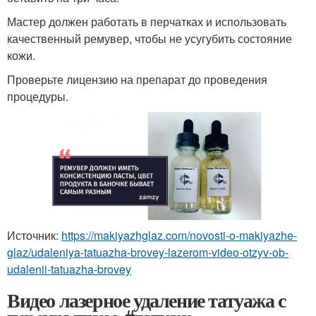
Мастер должен работать в перчатках и использовать
качественный ремувер, чтобы не усугубить состояние
кожи.
Проверьте лицензию на препарат до проведения
процедуры.
Источник:
https://makiyazhglaz.com/novosti-o-makiyazhe-
glaz/udaleniya-tatuazha-brovey-lazerom-video-otzyv-ob-
udalenii-tatuazha-brovey
Видео лазерное удаление татуажа с