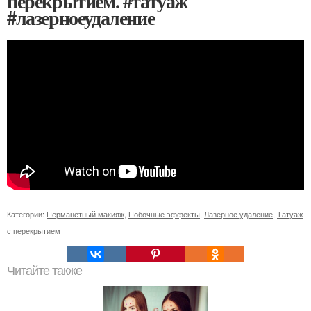
перекрытием. #татуаж
#лазерноеудаление
Категории:
Перманетный макияж
,
Побочные эффекты
,
Лазерное удаление
,
Татуаж
с перекрытием
Читайте также