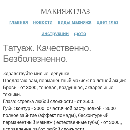
МАКИЯЖ ГЛАЗ
главная
новости
виды макияжа
цвет глаз
инструкции
фото
Татуаж. Качественно.
Безболезненно.
Здравствуйте милые, девушки.
Предлагаю вам, перманентный макияж по летней акции:
Брови - от 3000, теневая, воздушная, акварельные
техники.
Глаза: стрелка любой сложности - от 2500.
Губы: контур - 3000, с частичной растушовкой - 3500
полное забитие (эффект помады), бесконтурный
перманентный макияж ( естественные губы) - от 3000,,
исправление работ любой сложности.