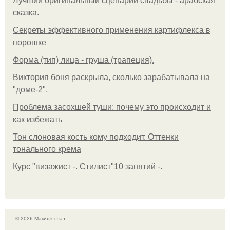
Лучший оригинальный сценарий свадьбы - арабская
сказка.
Секреты эффективного применения картифлекса в
порошке
Форма (тип) лица - груша (трапеция).
Виктория боня раскрыла, сколько зарабатывала на
"доме-2".
Проблема засохшей туши: почему это происходит и
как избежать
Тон слоновая кость кому подходит. Оттенки
тонального крема
Курс "визажист -. Стилист"10 занятий -.
© 2026 Макияж глаз