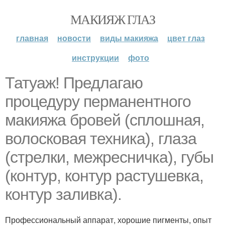
МАКИЯЖ ГЛАЗ
главная
новости
виды макияжа
цвет глаз
инструкции
фото
Татуаж! Предлагаю
процедуру перманентного
макияжа бровей (сплошная,
волосковая техника), глаза
(стрелки, межресничка), губы
(контур, контур растушевка,
контур заливка).
Профессиональный аппарат, хорошие пигменты, опыт