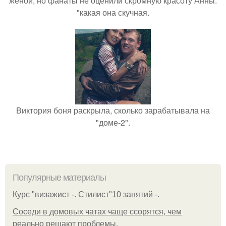
женой, но фанаты не оценили скромную красоту Анны:
"какая она скучная.
Виктория боня раскрыла, сколько зарабатывала на
"доме-2".
Популярные материалы
Курс "визажист -. Стилист"10 занятий -.
Соседи в домовых чатах чаще ссорятся, чем
реально решают проблемы.