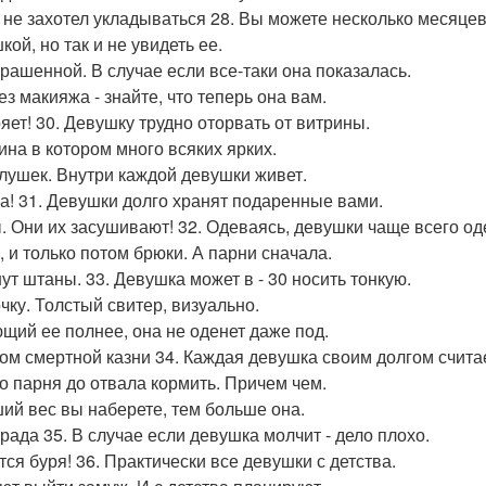
 не захотел укладываться 28. Вы можете несколько месяцев 
ой, но так и не увидеть ее.
рашенной. В случае если все-таки она показалась.
ез макияжа - знайте, что теперь она вам.
яет! 30. Девушку трудно оторвать от витрины.
ина в котором много всяких ярких.
лушек. Внутри каждой девушки живет.
а! 31. Девушки долго хранят подаренные вами.
. Они их засушивают! 32. Одеваясь, девушки чаще всего од
, и только потом брюки. А парни сначала.
ут штаны. 33. Девушка может в - 30 носить тонкую.
чку. Толстый свитер, визуально.
щий ее полнее, она не оденет даже под.
ом смертной казни 34. Каждая девушка своим долгом считае
о парня до отвала кормить. Причем чем.
ий вес вы наберете, тем больше она.
 рада 35. В случае если девушка молчит - дело плохо.
тся буря! 36. Практически все девушки с детства.