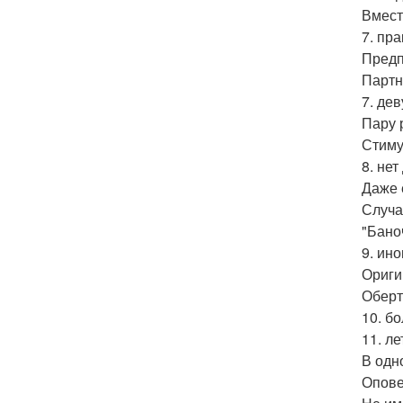
Вмест
7. пра
Предп
Партн
7. де
Пару 
Стиму
8. не
Даже 
Случа
"Бано
9. ин
Ориги
Оберт
10. б
11. л
В одн
Опове