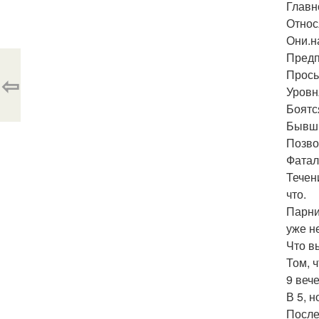
Главн
Относ
Они.н
Предп
Прось
⇦
Уровн
Боятс
Бывши
Позво
Фатал
Течен
что.
Парни
уже не
Что в
Том, 
9 веч
В 5, н
После