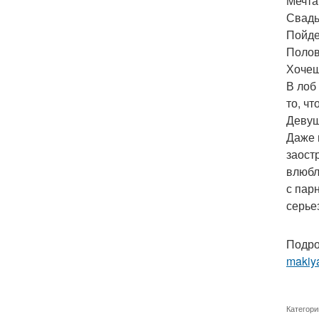
Мечта
Свадь
Пойде
Полов
Хочеш
В лоб
то, чт
Девуш
Даже 
заост
влюбл
с пар
серье
Подро
makiy
Категори