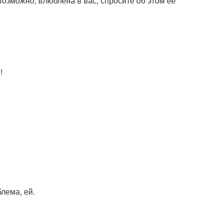
 возможно, влюблена в вас, спросите об этом ее
!
блема, ей.