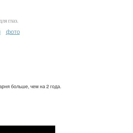
ля глаз.
и
фото
рня больше, чем на 2 года.