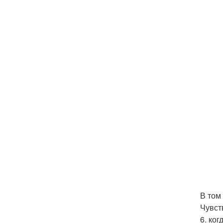
В том
Чувст
6. ко