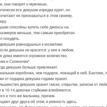
е, они говорят о мужчинах.
ктически все девушки изредка курят, но.
очитают не признаваться в этом своему.
еру.
вушки способны купить себе джинсы на.
размеров меньше, тем самым приобретая.
л похудеть.
т девушек равнодушных к косметике.
если девушка не красится, у нее в любом.
е дома имеется огромное количество.
чек и Скляночек".
огда девушек больше привлекает.
нальная коробочка, чем подарок, лежащий в ней. Бантики, л
ки от подарка девушка годами хранит.
ольшинство девушек хранит смски, открытки, записки от лю
ет в 10-14 девочки стайками влюбляются.
ого и того же мальчика, причем.
щают друг друга об этом, и ревность здесь.