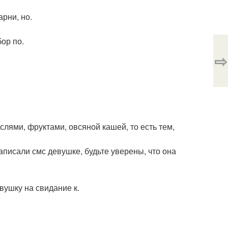
рни, но.
ор по.
⇨
лями, фруктами, овсяной кашей, то есть тем,
аписали смс девушке, будьте уверены, что она
вушку на свидание к.