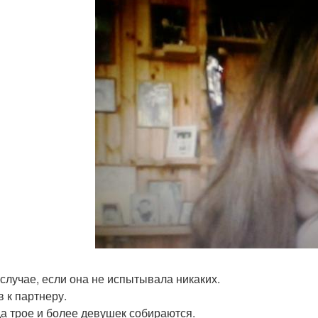
 случае, если она не испытывала никаких.
в к партнеру.
гда трое и более девушек собираются.