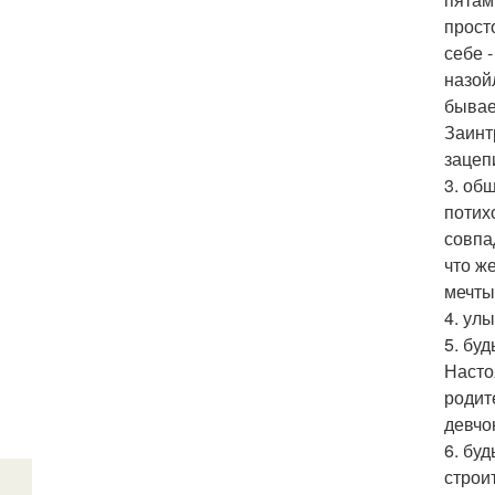
прост
себе 
назой
бывае
Заинт
зацеп
3. об
потих
совпа
что ж
мечты
4. ул
5. бу
Насто
родит
девчо
6. бу
строи