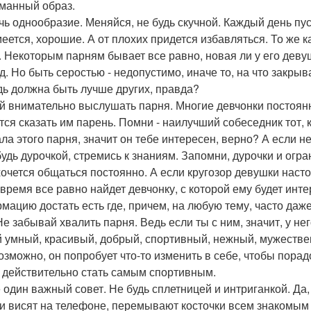
манный образ.
очь однообразие. Меняйся, не будь скучной. Каждый день пу
меется, хорошие. А от плохих придется избавляться. То же к
. Некоторым парням бывает все равно, новая ли у его девуш
д. Но быть серостью - недопустимо, иначе то, на что закрыва
дь должна быть лучше других, правда?
ей внимательно выслушать парня. Многие девчонки постоянно
тся сказать им парень. Помни - наилучший собеседник тот, 
ла этого парня, значит он тебе интересен, верно? А если не
 будь дурочкой, стремись к знаниям. Запомни, дурочки и ог
хочется общаться постоянно. А если кругозор девушки настол
 время все равно найдет девчонку, с которой ему будет инте
мацию достать есть где, причем, на любую тему, часто даже 
 Не забывай хвалить парня. Ведь если ты с ним, значит, у не
 умный, красивый, добрый, спортивный, нежный, мужествен
Возможно, он попробует что-то изменить в себе, чтобы порадо
 действительно стать самым спортивным.
 один важный совет. Не будь сплетницей и интриганкой. Да, 
и висят на телефоне, перемывают косточки всем знакомым и