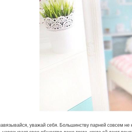
 навязывайся, уважай себя. Большинству парней совсем не н
, навязывает свое общество даже тогда, когда ей дают поня