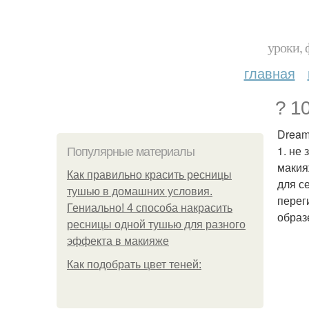
уроки, 
главная
? 1
Drea
1. не
Популярные материалы
макия
Как правильно красить ресницы
для с
тушью в домашних условия.
перег
Гениально! 4 способа накрасить
образ
ресницы одной тушью для разного
эффекта в макияже
Как подобрать цвет теней: