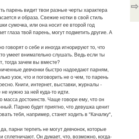
⇨
сть парень видит твои разные черты характера
асается и образа. Свежие нотки в свой стиль
ки сумочка, или она носит ее второй год
ет глаза твой парень, могут подметить другие. А
 говорят о себе и иногда игнорируют то, что
кто умеет внимательно слушать. Ведь если ты
т, тогда зачем вы вместе?
раниченные девчонки быстро надоедают парням,
ько узок, что и поговорить не о чем, то парень
ресно. Книги, интернет, выставки, журналы -
не нужно за ней куда-то идти.
го масса достоинств. Чаще говори ему, что он
ный. Парню будет приятно, что девушка ценит
вать тебя, например, станет ходить в "Качалку",
да, парни терпеть не могут девчонок, которые
 сплетничают. Он думает, что, возможно, когда-