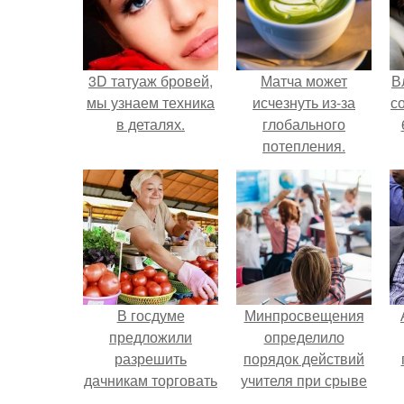
3D татуаж бровей,
Матча может
В
мы узнаем техника
исчезнуть из-за
с
в деталях.
глобального
потепления.
В госдуме
Минпросвещения
предложили
определило
разрешить
порядок действий
дачникам торговать
учителя при срыве
своей
урока.