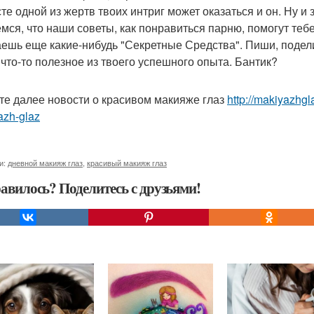
сте одной из жертв твоих интриг может оказаться и он. Ну и
мся, что наши советы, как понравиться парню, помогут тебе
аешь еще какие-нибудь "Секретные Средства". Пиши, подели
 что-то полезное из твоего успешного опыта. Бантик?
те далее новости о красивом макияже глаз
http://makiyazhgl
azh-glaz
и:
дневной макияж глаз
,
красивый макияж глаз
авилось? Поделитесь с друзьями!