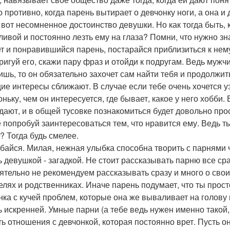
о противно, когда парень вытирает о девчонку ноги, а она и
- вот несомненное достоинство девушки. Но как тогда быть,
ливой и постоянно лезть ему на глаза? Помни, что нужно зна
т и понравившийся парень, постарайся приблизиться к нему
ригуй его, скажи пару фраз и отойди к подругам. Ведь мужчи
ишь, то он обязательно захочет сам найти тебя и продолжит
щие интересы сближают. В случае если тебе очень хочется у
оньку, чем он интересуется, где бывает, какое у него хобби
дают, и в общей тусовке познакомиться будет довольно про
е попробуй заинтересоваться тем, что нравится ему. Ведь 
? Тогда будь смелее.
ыбайся. Милая, нежная улыбка способна творить с парнями 
дь девушкой - загадкой. Не стоит рассказывать парню все ср
ятельно не рекомендуем рассказывать сразу и много о сво
елях и родственниках. Иначе парень подумает, что ты прос
нка с кучей проблем, которые она же вываливает на голов
дь искренней. Умные парни (а тебе ведь нужен именно такой,
ть отношения с девчонкой, которая постоянно врет. Пусть он