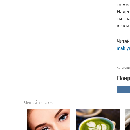
то ме
Надее
ты зн
взяли
Читай
makiy
Категори
Понр
Читайте также