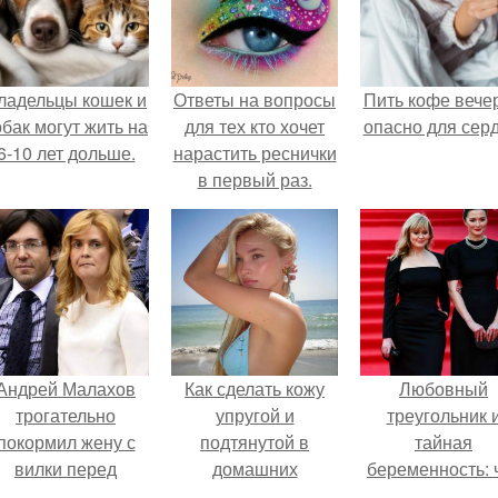
ладельцы кошек и
Ответы на вопросы
Пить кофе вече
обак могут жить на
для тех кто хочет
опасно для серд
6-10 лет дольше.
нарастить реснички
в первый раз.
Андрей Малахов
Как сделать кожу
Любовный
трогательно
упругой и
треугольник 
покормил жену с
подтянутой в
тайная
вилки перед
домашних
беременность: 
камерой, вызвав
условиях?
скрывает