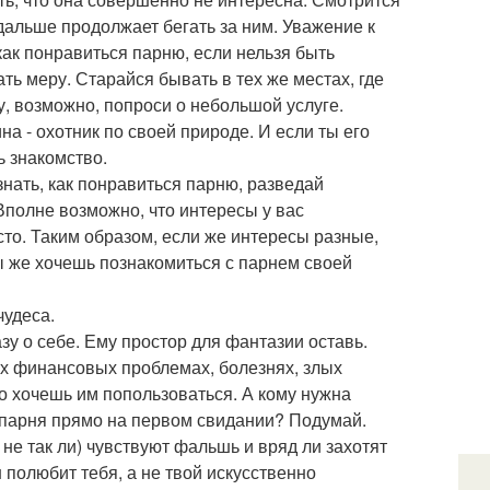
 дальше продолжает бегать за ним. Уважение к
 как понравиться парню, если нельзя быть
ть меру. Старайся бывать в тех же местах, где
, возможно, попроси о небольшой услуге.
на - охотник по своей природе. И если ты его
ь знакомство.
знать, как понравиться парню, разведай
. Вполне возможно, что интересы у вас
сто. Таким образом, если же интересы разные,
ты же хочешь познакомиться с парнем своей
чудеса.
азу о себе. Ему простор для фантазии оставь.
их финансовых проблемах, болезнях, злых
то хочешь им попользоваться. А кому нужна
у парня прямо на первом свидании? Подумай.
 не так ли) чувствуют фальшь и вряд ли захотят
 полюбит тебя, а не твой искусственно