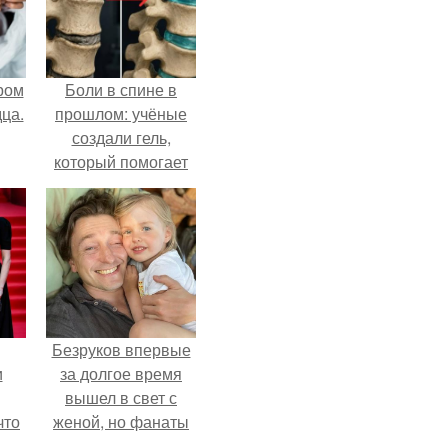
ром
Боли в спине в
ца.
прошлом: учёные
создали гель,
который помогает
восстанавливать
межпозвоночные
диски.
Безруков впервые
и
за долгое время
вышел в свет с
что
женой, но фанаты
не оценили