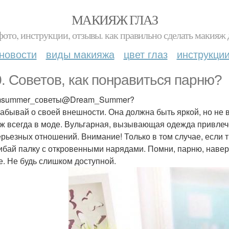
МАКИЯЖ ГЛАЗ
фото, инструкции, отзывы. как правильно сделать макияж д
новости
виды макияжа
цвет глаз
инструкци
0. Советов, как понравиться парню?
msummer_советы@Dream_Summer?
 забывай о своей внешности. Она должна быть яркой, но не
ж всегда в моде. Вульгарная, вызывающая одежда привлече
ерьезных отношений. Внимание! Только в том случае, если 
ибай палку с откровенными нарядами. Помни, парню, навер
е. Не будь слишком доступной.