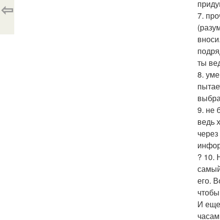
приду
⇦
7. пр
(разу
вноси
подря
ты ве
8. ум
пытае
выбра
9. не
ведь 
через
инфор
? 10.
самый
его. 
чтобы
И еще
часам