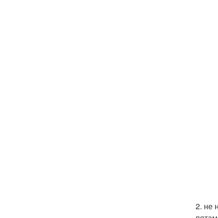
2. не
пятам