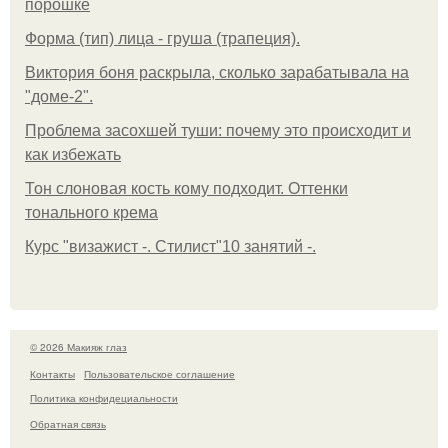
порошке
Форма (тип) лица - груша (трапеция).
Виктория боня раскрыла, сколько зарабатывала на
"доме-2".
Проблема засохшей туши: почему это происходит и
как избежать
Тон слоновая кость кому подходит. Оттенки
тонального крема
Курс "визажист -. Стилист"10 занятий -.
© 2026 Макияж глаз
Контакты
Пользовательское соглашение
Политика конфидециальности
Обратная связь