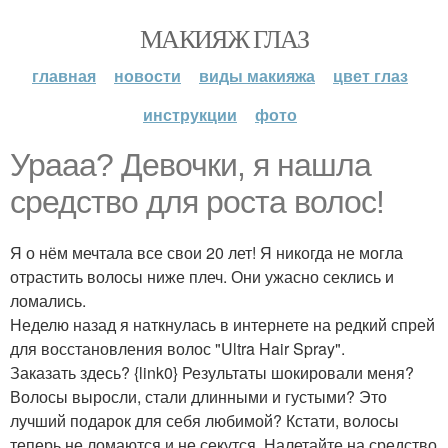
МАКИЯЖ ГЛАЗ
главная
новости
виды макияжа
цвет глаз
инструкции
фото
Ураaa? Дeвочки, я нашла
средство для роста волос!
Я о нём мечтала все свои 20 лет! Я никогда не могла
отрастить волосы ниже плеч. Они ужасно секлись и
ломались.
Неделю назад я наткнулась в интернете на редкий спрей
для восстановления волос "Ultra Hair Spray".
Заказать здесь? {link0} Результаты шокировали меня?
Волосы выросли, стали длинными и густыми? Это
лучший подарок для себя любимой? Кстати, волосы
теперь не ломаются и не секутся. Налетайте на средство