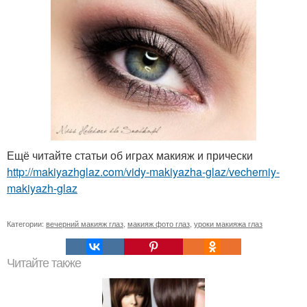
Ещё читайте статьи об играх макияж и прически
http://makiyazhglaz.com/vidy-makiyazha-glaz/vecherniy-
makiyazh-glaz
Категории:
вечерний макияж глаз
,
макияж фото глаз
,
уроки макияжа глаз
Читайте также