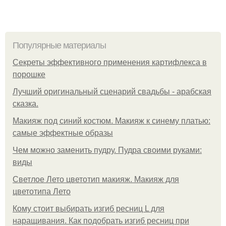
Популярные материалы
Секреты эффективного применения картифлекса в
порошке
Лучший оригинальный сценарий свадьбы - арабская
сказка.
Макияж под синий костюм. Макияж к синему платью:
самые эффектные образы
Чем можно заменить пудру. Пудра своими руками:
виды
Светлое Лето цветотип макияж. Макияж для
цветотипа Лето
Кому стоит выбирать изгиб ресниц L для
наращивания. Как подобрать изгиб ресниц при