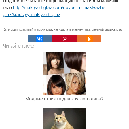
Подробнее читайте информацию о красивом макияже
глаз
http://makiyazhglaz.com/novosti-o-makiyazhe-
glaz/krasivyy-makiyazh-glaz
Категории:
красивый макияж глаз
,
как сделать макияж глаз
,
дневной макияж глаз
Читайте также
Модные стрижки для круглого лица?