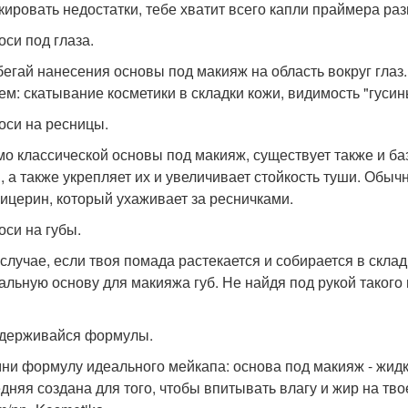
кировать недостатки, тебе хватит всего капли праймера ра
оси под глаза.
бегай нанесения основы под макияж на область вокруг глаз
ем: скатывание косметики в складки кожи, видимость "гуси
носи на ресницы.
о классической основы под макияж, существует также и ба
, а также укрепляет их и увеличивает стойкость туши. Обы
лицерин, который ухаживает за ресничками.
оси на губы.
 случае, если твоя помада растекается и собирается в скла
альную основу для макияжа губ. Не найдя под рукой такого
идерживайся формулы.
ни формулу идеального мейкапа: основа под макияж - жидк
дняя создана для того, чтобы впитывать влагу и жир на тво