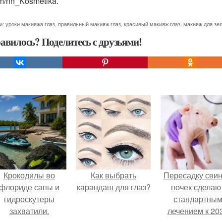
om/nn_Kosmetika.
и:
уроки макияжа глаз
,
правильный макияж глаз
,
красивый макияж глаз
,
макияж для зе
авилось? Поделитесь с друзьями!
Крокодилы во
Как выбрать
Пересадку сви
флориде сапы и
карандаш для глаз?
почек сделаю
гидроскутеры
стандартны
захватили.
лечением к 20