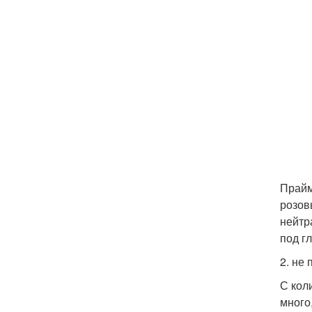
Прайм
розов
нейтр
под г
2. не
С кол
много