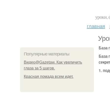
уроки, 
главная
Уро
База 
Популярные материалы
База 
секре
Видео@Gazetaw. Как увеличить
глаза за 5 шагов.
1. по
Красная помада всем идет.