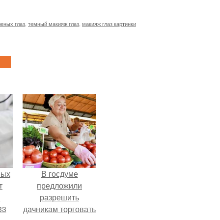
леных глаз
,
темный макияж глаз
,
макияж глаз картинки
ных
В госдуме
т
предложили
м
разрешить
33
дачникам торговать