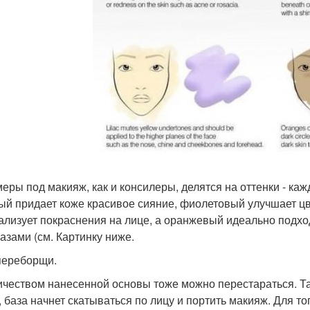
еры под макияж, как и консилеры, делятся на оттенки - каж
ый придает коже красивое сияние, фиолетовый улучшает цв
ализует покраснения на лице, а оранжевый идеально подход
лазами (см. Картинку ниже.
 переборщи.
ичеством нанесенной основы тоже можно перестараться. Та
, база начнет скатываться по лицу и портить макияж. Для т