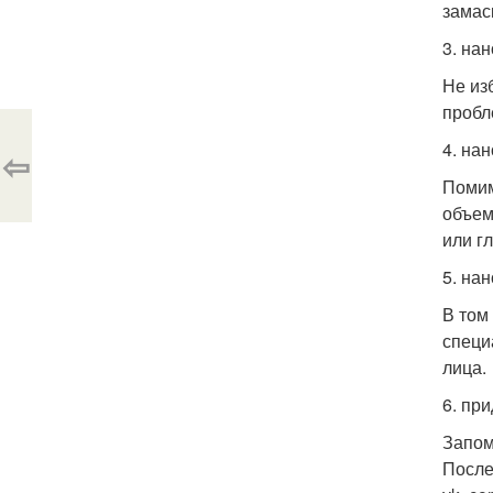
замас
3. нан
Не из
пробл
4. на
⇦
Помим
объем
или г
5. нан
В том
специ
лица.
6. пр
Запом
После