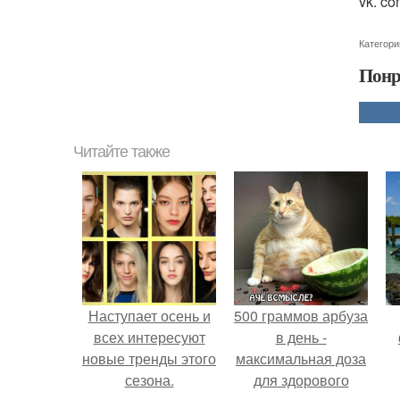
vk. c
Категори
Понр
Читайте также
Наступает осень и
500 граммов арбуза
всех интересуют
в день -
новые тренды этого
максимальная доза
сезона.
для здорового