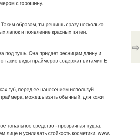
змером с горошину.
. Таким образом, ты решишь сразу несколько
ных лапок и появление красных пятен.
⇨
за под тушь. Она придает ресницам длину и
чно такие виды праймеров содержат витамин Е
дках губ, перед ее нанесением используй
 праймера, можешь взять обычный, для кожи
ое тональное средство - прозрачная пудра.
ем лице и усиливать стойкость косметики. www.