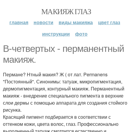
МАКИЯЖ ГЛАЗ
главная
новости
виды макияжа
цвет глаз
инструкции
фото
В-четвертых - перманентный
макияж.
Пермане? Нтный макия? Ж ( от лат. Permanens
"Постоянный". Синонимы: татуаж, микропигментация,
дермопигментация, контурный макияж. Перманентный
макияж - внедрение специального пигмента в верхние
слои дермы с помощью аппарата для создания стойкого
рисунка.
Красящий пигмент подбирается в соответствии с
оттенком кожи, цвета волос, глаз. Профессионально
выполненный татуаж смотрится естественно и