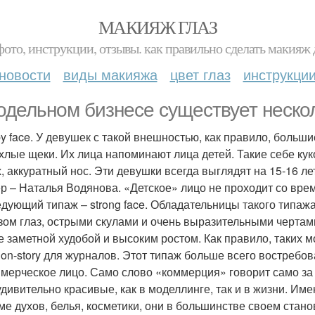
МАКИЯЖ ГЛАЗ
фото, инструкции, отзывы. как правильно сделать макияж д
новости
виды макияжа
цвет глаз
инструкци
одельном бизнесе существует неско
by face. У девушек с такой внешностью, как правило, больш
хлые щеки. Их лица напоминают лица детей. Такие себе ку
х, аккуратный нос. Эти девушки всегда выглядят на 15-16 лет
р – Наталья Водянова. «Детское» лицо не проходит со вре
едующий типаж – strong face. Обладательницы такого типаж
зом глаз, острыми скулами и очень выразительными чертами
е заметной худобой и высоким ростом. Как правило, таких 
hion-story для журналов. Этот типаж больше всего востреб
ммерческое лицо. Само слово «коммерция» говорит само за 
удивительно красивые, как в моделлинге, так и в жизни. И
ме духов, белья, косметики, они в большинстве своем стан