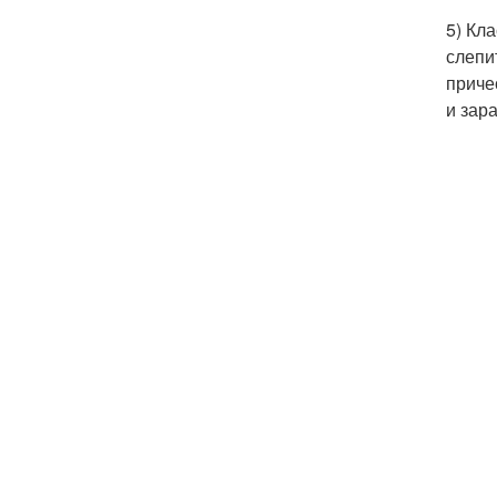
5) Кл
слепи
приче
и зар