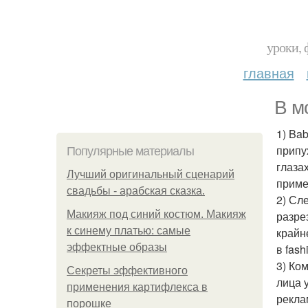
уроки, 
главная
В м
1) Ba
припу
Популярные материалы
глаза
Лучший оригинальный сценарий
приме
свадьбы - арабская сказка.
2) Сл
Макияж под синий костюм. Макияж
разре
к синему платью: самые
крайн
эффектные образы
в fas
3) Ко
Секреты эффективного
лица 
применения картифлекса в
рекла
порошке