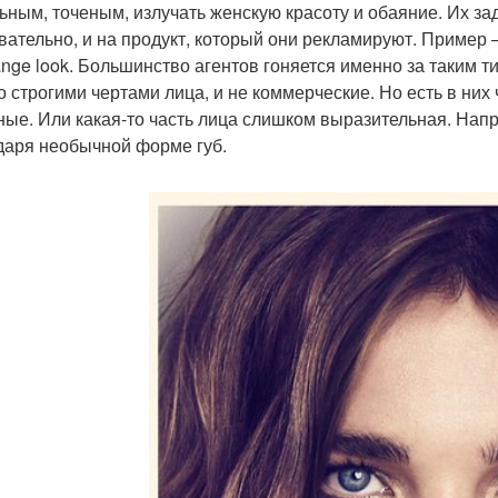
ьным, точеным, излучать женскую красоту и обаяние. Их зад
вательно, и на продукт, который они рекламируют. Пример 
range look. Большинство агентов гоняется именно за таким 
со строгими чертами лица, и не коммерческие. Но есть в ни
ные. Или какая-то часть лица слишком выразительная. Нап
даря необычной форме губ.