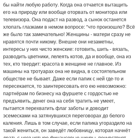
бы найти любую работу. Когда она отчается вытащить
его на природу или вообще оторвать от монитора или
телевизора. Она подаст на развод, а сынок останется
хлопать глазками в немом вопросе: "что произошло? Всё
же было так замечательно! Женщины - матери сразу не
нравятся почти никому. Внешне они незаметны,
интересы у них чисто женские: готовить, шить - вязать,
разводить цветники, лелеять котов, да и вообще, она из
тех, кто твердит: красота в женщине не главное. Из
машины на тротуарах она не видна, в состоятельном
обществе не бывает. Даже если папик с ней где-то и
пересекается, то заинтересовать его ею невозможно:
партнёрам по бизнесу на фуршете с гордостью не
предъявить, денег она на себя тратить не умеет,
пытается перехватить флаг заботы и доводит
эсемесками на затянувшихся переговорах до белого
каления. Лишь в том случае, если папика угораздило на
такой жениться, он заведёт любовницу, которая начнёт
драть с него четыре финансовые шкуры, почувствует