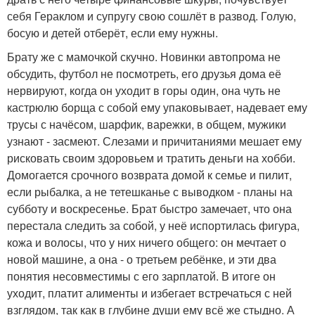
себя Гераклом и супругу свою сошлёт в развод. Голую,
босую и детей отберёт, если ему нужны.
Брату же с мамочкой скучно. Новинки автопрома не
обсудить, футбол не посмотреть, его друзья дома её
нервируют, когда он уходит в горы один, она чуть не
кастрюлю борща с собой ему упаковывает, надевает ему
трусы с начёсом, шарфик, варежки, в общем, мужики
узнают - засмеют. Слезами и причитаниями мешает ему
рисковать своим здоровьем и тратить деньги на хобби.
Домогается срочного возврата домой к семье и пилит,
если рыбалка, а не тетешканье с выводком - планы на
субботу и воскресенье. Брат быстро замечает, что она
перестала следить за собой, у неё испортилась фигура,
кожа и волосы, что у них ничего общего: он мечтает о
новой машине, а она - о третьем ребёнке, и эти два
понятия несовместимы с его зарплатой. В итоге он
уходит, платит алименты и избегает встречаться с ней
взглядом, так как в глубине души ему всё же стыдно. А