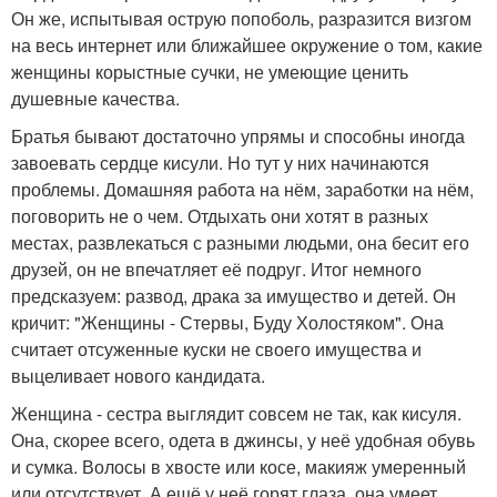
Он же, испытывая острую попоболь, разразится визгом
на весь интернет или ближайшее окружение о том, какие
женщины корыстные сучки, не умеющие ценить
душевные качества.
Братья бывают достаточно упрямы и способны иногда
завоевать сердце кисули. Но тут у них начинаются
проблемы. Домашняя работа на нём, заработки на нём,
поговорить не о чем. Отдыхать они хотят в разных
местах, развлекаться с разными людьми, она бесит его
друзей, он не впечатляет её подруг. Итог немного
предсказуем: развод, драка за имущество и детей. Он
кричит: "Женщины - Стервы, Буду Холостяком". Она
считает отсуженные куски не своего имущества и
выцеливает нового кандидата.
Женщина - сестра выглядит совсем не так, как кисуля.
Она, скорее всего, одета в джинсы, у неё удобная обувь
и сумка. Волосы в хвосте или косе, макияж умеренный
или отсутствует. А ещё у неё горят глаза, она умеет