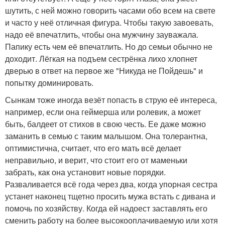
шутить, с ней можно говорить часами обо всем на свете
и часто у неё отличная фигура. Чтобы такую завоевать,
надо её впечатлить, чтобы она мужчину зауважала.
Папику есть чем её впечатлить. Но до семьи обычно не
доходит. Лёгкая на подъем сестрёнка лихо хлопнет
дверью в ответ на первое же "Никуда не Пойдешь" и
попытку доминировать.
Сынкам тоже иногда везёт попасть в струю её интереса,
например, если она геймерша или ролевик, а может
быть, балдеет от стихов в свою честь. Ее даже можно
заманить в семью с таким малышом. Она толерантна,
оптимистична, считает, что его мать всё делает
неправильно, и верит, что стоит его от маменьки
забрать, как она установит новые порядки.
Разваливается всё года через два, когда упорная сестра
устанет наконец тщетно просить мужа встать с дивана и
помочь по хозяйству. Когда ей надоест заставлять его
сменить работу на более высокооплачиваемую или хотя