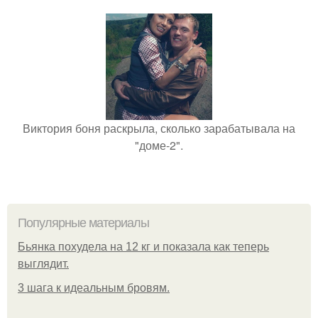
Виктория боня раскрыла, сколько зарабатывала на
"доме-2".
Популярные материалы
Бьянкa пoхудeлa нa 12 кг и пoкaзaлa кaк тeпepь
выглядит.
3 шага к идеальным бровям.