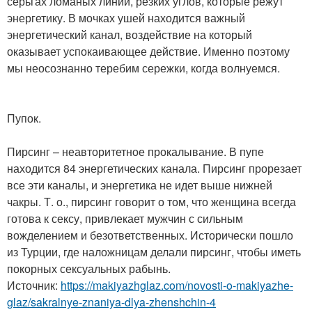
серьгах ломаных линий, резких углов, которые режут
энергетику. В мочках ушей находится важный
энергетический канал, воздействие на который
оказывает успокаивающее действие. Именно поэтому
мы неосознанно теребим сережки, когда волнуемся.
Пупок.
Пирсинг – неавторитетное прокалывание. В пупе
находится 84 энергетических канала. Пирсинг прорезает
все эти каналы, и энергетика не идет выше нижней
чакры. Т. о., пирсинг говорит о том, что женщина всегда
готова к сексу, привлекает мужчин с сильным
вожделением и безответственных. Исторически пошло
из Турции, где наложницам делали пирсинг, чтобы иметь
покорных сексуальных рабынь.
Источник:
https://makiyazhglaz.com/novosti-o-makiyazhe-
glaz/sakralnye-znaniya-dlya-zhenshchin-4