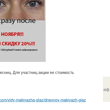
есниц. Для участниц акции ее стоимость
⇨
z.com/vidy-makiyazha-glaz/dnevnoy-makiyazh-glaz