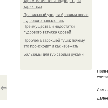
карим. Какие тени подходят для
карих глаз
Правильный уход за бровями после
пудрового напыления.
Преимущества и недостатки
пудрового татуажа бровей
Проблема засохшей туши: почему
это происходит и как избежать
Бальзамы для губ своими руками.
Приве
соста
⇦
Ламин
Далее