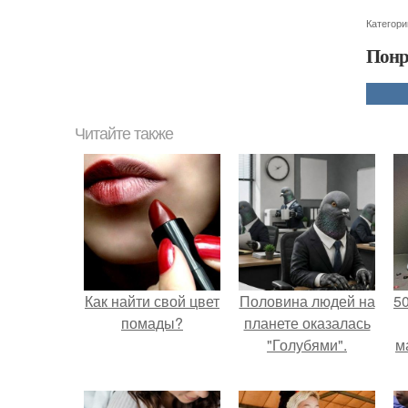
Категори
Понр
Читайте также
Как найти свой цвет
Половина людей на
5
помады?
планете оказалась
"Голубями".
м