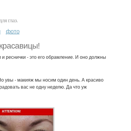
ля глаз.
и
фото
 красавицы!
и и реснички - это его обрамление. И оно должны
Но увы - макияж мы носим один день. А красиво
адовать вас не одну неделю. Да что уж