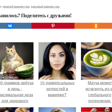
и:
дневной макияж глаз
,
красивый макияж глаз
авилось? Поделитесь с друзьями!
00 граммов арбуза
10 универсальных
Матча может
в день -
хитростей в
исчезнуть из-
аксимальная доза
макияже?
глобального
для здорового
потепления.
взрослого,