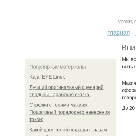
уроки, 
главная
Вни
Мы вс
быть 
Популярные материалы
Kajal EYE Liner.
Макия
Лучший оригинальный сценарий
оформ
свадьбы - арабская сказка.
говори
Стрелки с тенями макияж.
До 20
Пошаговый порядок его нанесения
такой:
Какой цвет теней подходит глазам