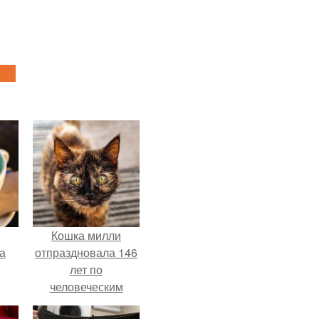
Кошка милли
за
отпраздновала 146
лет по
человеческим
Меркам и