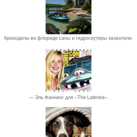
Крокодилы во флориде сапы и гидроскутеры захватили.
— Эль Фаннинг для «The Laterals».