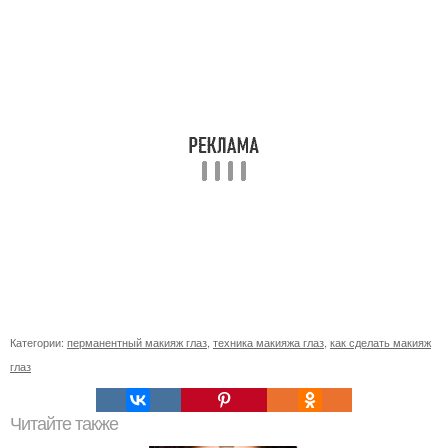
Категории:
перманентный макияж глаз
,
техника макияжа глаз
,
как сделать макияж
глаз
Читайте также