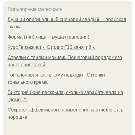
Популярные материалы
Лучший оригинальный сценарий свадьбы - арабская
сказка.
Форма (тип) лица - груша (трапеция).
Курс "визажист -. Стилист"10 занятий -.
Стрелки с тенями макияж. Пошаговый порядок его
нанесения такой:
Тон слоновая кость кому подходит. Оттенки
тонального крема
Виктория боня раскрыла, сколько зарабатывала на
"доме-2".
Секреты эффективного применения картифлекса в
порошке