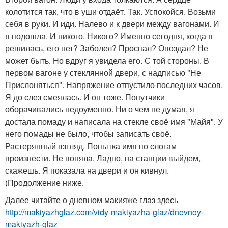
колотится так, что в уши отдаёт. Так. Успокойся. Возьми
себя в руки. И иди. Налево и к двери между вагонами. И
я подошла. И никого. Никого? Именно сегодня, когда я
решилась, его нет? Заболел? Проспал? Опоздал? Не
может быть. Но вдруг я увидела его. С той стороны. В
первом вагоне у стеклянной двери, с надписью "Не
Прислоняться". Напряжение отпустило последних часов.
Я до слез смеялась. И он тоже. Попутчики
оборачивались недоуменно. Ни о чем не думая, я
достала помаду и написала на стекле своё имя "Майя". У
него помады не было, чтобы записать своё.
Растерянный взгляд. Попытка имя по слогам
произнести. Не поняла. Ладно, на станции выйдем,
скажешь. Я показала на двери и он кивнул.
(Продолжение ниже.
Далее читайте о дневном макияже глаз здесь
http://makiyazhglaz.com/vidy-makiyazha-glaz/dnevnoy-
makiyazh-glaz