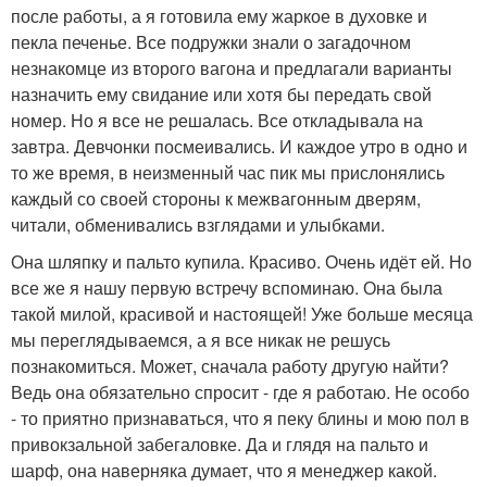
после работы, а я готовила ему жаркое в духовке и
пекла печенье. Все подружки знали о загадочном
незнакомце из второго вагона и предлагали варианты
назначить ему свидание или хотя бы передать свой
номер. Но я все не решалась. Все откладывала на
завтра. Девчонки посмеивались. И каждое утро в одно и
то же время, в неизменный час пик мы прислонялись
каждый со своей стороны к межвагонным дверям,
читали, обменивались взглядами и улыбками.
Она шляпку и пальто купила. Красиво. Очень идёт ей. Но
все же я нашу первую встречу вспоминаю. Она была
такой милой, красивой и настоящей! Уже больше месяца
мы переглядываемся, а я все никак не решусь
познакомиться. Может, сначала работу другую найти?
Ведь она обязательно спросит - где я работаю. Не особо
- то приятно признаваться, что я пеку блины и мою пол в
привокзальной забегаловке. Да и глядя на пальто и
шарф, она наверняка думает, что я менеджер какой.