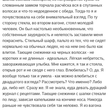
сломанным замком торчала расчёска вся в спутанных
волосах и что-то недоеденное с обеда. Тогда-то я и
почувствовала на себе внимательный взгляд. По ту
сторону стекла, во втором вагоне, стоял молодой
человек. Он был настолько необыкновенным, что
собственные заурядность и нелепость заставили меня
покраснеть. Стильный шарф, пальто из тех, что не сидят
нормально на обычных людях, но на нем оно было как
влитое. Тающие снежинки на черных волосах - не
коротких и не длинных - идеальных. Лёгкая небритость,
завораживающая улыбка. Мне кажется, я так и стояла,
открыв рот и не сводя с него глаз. Влюбилась? О, да. Я
вообще только так и умела - как можно влюбиться с
двадцатого взгляда? Рассмотреть? Что именно? Либо
да, либо нет. Сразу же. Я не знала, куда девать дурацкий
журнал с рецептами. Тающие снежинки с шапки стекали
по лицу, зависая капельками на кончике носа. Никогда
раньше не чувствовала себя так неловко. Я из вагона