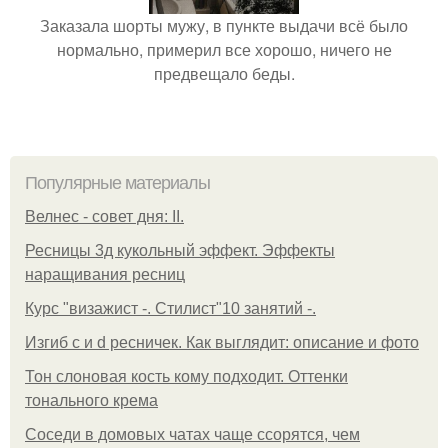
Заказала шорты мужу, в пункте выдачи всё было
нормально, примерил все хорошо, ничего не
предвещало беды.
Популярные материалы
Велнес - совет дня: II.
Ресницы 3д кукольный эффект. Эффекты
наращивания ресниц
Курс "визажист -. Стилист"10 занятий -.
Изгиб c и d ресничек. Как выглядит: описание и фото
Тон слоновая кость кому подходит. Оттенки
тонального крема
Соседи в домовых чатах чаще ссорятся, чем