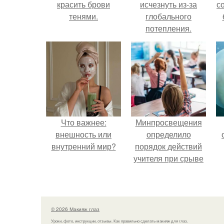
красить брови
исчезнуть из-за
с
тенями.
глобального
потепления.
Что важнее:
Минпросвещения
внешность или
определило
внутренний мир?
порядок действий
учителя при срыве
урока.
© 2026 Макияж глаз
Уроки, фото, инструкции, отзывы. Как правильно сделать макияж для глаз.