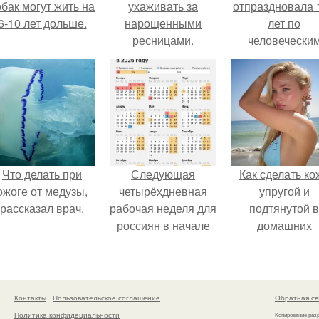
обак могут жить на
ухаживать за
отпраздновала 
6-10 лет дольше.
нарощенными
лет по
ресницами.
человечески
Меркам и
претендует н
звание само
старой в мире
Что делать при
Следующая
Как сделать ко
ожоге от медузы,
четырёхдневная
упругой и
рассказал врач.
рабочая неделя для
подтянутой в
россиян в начале
домашних
ноября наступит.
условиях?
Контакты
Пользовательское соглашение
Обратная св
Политика конфидециальности
Копирование раз