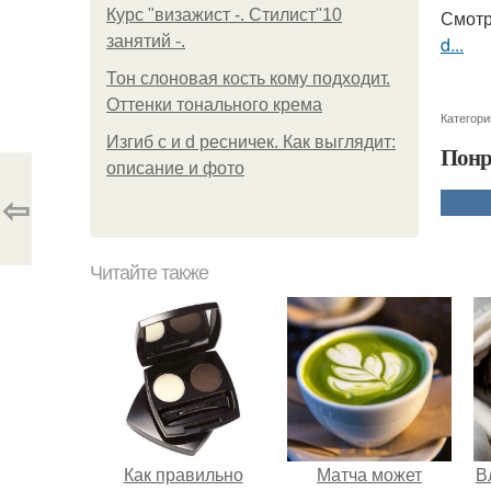
Курс "визажист -. Стилист"10
Смотр
занятий -.
d...
Тон слоновая кость кому подходит.
Оттенки тонального крема
Категори
Изгиб c и d ресничек. Как выглядит:
Понр
описание и фото
⇦
Читайте также
Как правильно
Матча может
В