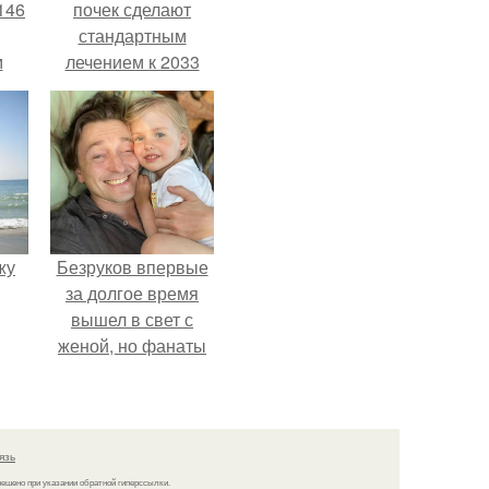
146
почек сделают
стандартным
м
лечением к 2033
году в Японии.
а
й
.
жу
Безруков впервые
за долгое время
вышел в свет с
женой, но фанаты
не оценили
скромную красоту
Анны: "какая она
скучная.
язь
решено при указании обратной гиперссылки.