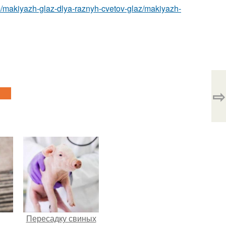
m/makiyazh-glaz-dlya-raznyh-cvetov-glaz/makiyazh-
⇨
Пересадку свиных