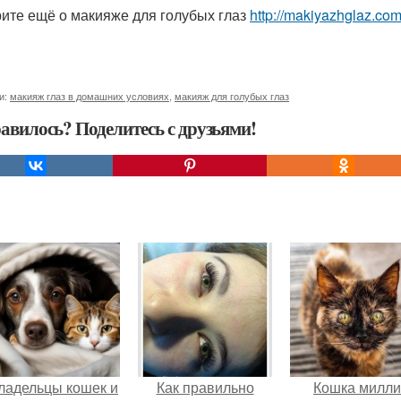
ите ещё о макияже для голубых глаз
http://makiyazhglaz.co
и:
макияж глаз в домашних условиях
,
макияж для голубых глаз
авилось? Поделитесь с друзьями!
ладельцы кошек и
Как правильно
Кошка милли