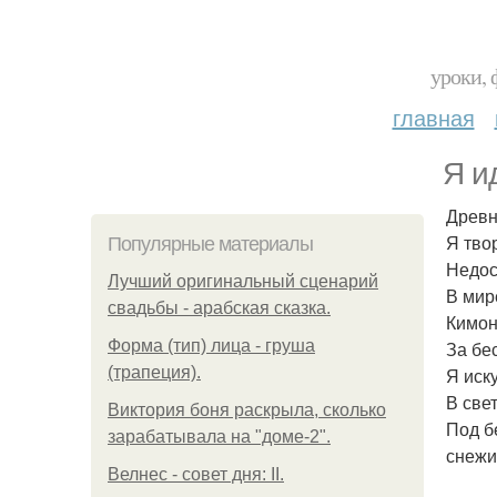
уроки, 
главная
Я и
Древн
Я тво
Популярные материалы
Недос
Лучший оригинальный сценарий
В мир
свадьбы - арабская сказка.
Кимон
Форма (тип) лица - груша
За бе
(трапеция).
Я иск
В све
Виктория боня раскрыла, сколько
Под б
зарабатывала на "доме-2".
снежи
Велнес - совет дня: II.