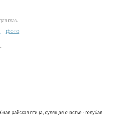
ля глаз.
и
фото
.
ная райская птица, сулящая счастье - голубая