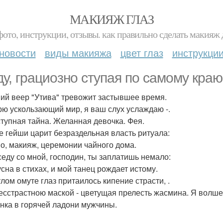
МАКИЯЖ ГЛАЗ
фото, инструкции, отзывы. как правильно сделать макияж д
новости
виды макияжа
цвет глаз
инструкци
ду, грациозно ступая по самому краю
ий веер "Утива" тревожит застывшее время.
рю ускользающий мир, я ваш слух услаждаю -.
тупная тайна. Желанная девочка. Фея.
е гейши царит безраздельная власть ритуала:
о, макияж, церемонии чайного дома.
седу со мной, господин, ты заплатишь немало:
усна в стихах, и мой танец рождает истому.
тлом омуте глаз притаилось кипение страсти, .
есстрастною маской - цветущая прелесть жасмина. Я волшеб
нка в горячей ладони мужчины.