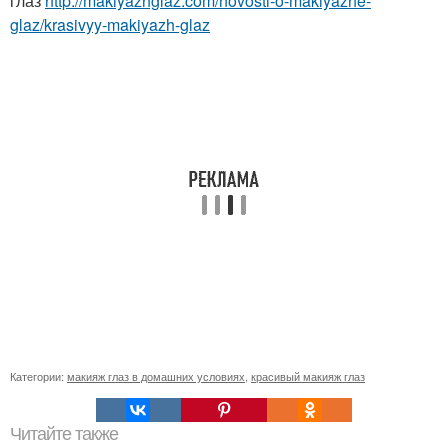
глаз
http://makiyazhglaz.com/novosti-o-makiyazhe-
glaz/krasivyy-makiyazh-glaz
Категории:
макияж глаз в домашних условиях
,
красивый макияж глаз
Читайте также