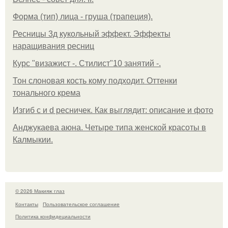
Форма (тип) лица - груша (трапеция).
Ресницы 3д кукольный эффект. Эффекты
наращивания ресниц
Курс "визажист -. Стилист"10 занятий -.
Тон слоновая кость кому подходит. Оттенки
тонального крема
Изгиб c и d ресничек. Как выглядит: описание и фото
Анджукаева аюна. Четыре типа женской красоты в
Калмыкии.
© 2026 Макияж глаз
Контакты
Пользовательское соглашение
Политика конфидециальности