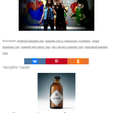
Категории:
дневной макияж глаз
,
макияж глаз в домашних условиях
,
уроки
макияжа глаз
,
макияж для карих глаз
,
как сделать макияж глаз
,
красивый макияж
глаз
Читайте также