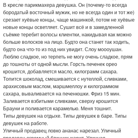
В кресле парикмахера девушка. Он (почему-то всегда
бородатый восточный мужик, но не всегда один и тот же)
срезает хуёвые концы, чаще машинкой, потом не хуёвые
новые концы осветляет. Сушит всё и в замедленной
съёмке теребит волосы клиентки, накидывая как можно
больше волосков на лицо. Будто она станет так ходить,
будто она что-то из под них увидит. Слоу моооушан.
Люблю сладкое, но терпеть не могу очень сладкое, прям
до тошноты от одной мысли. Горсть печенек орео
крошится, добавляется масло, килограмм сахара.
Топится шоколад, смешивается с нутеллой, сливками,
арахисовым маслом, маршмеллоу и килограммом
сахара, вываливается на печенюшки. Фриз 15 мин.
Заливается взбитыми сливками, сверху крошится
Брауни и поливается карамелью. Меня тошнит.
Типы девушек на отдыхе. Типы девушек в баре. Типы
девушек на работе.
Уличный продавец ловко ананас нарезал. Уличный
продавец огромный блинчик жарит. Уличная