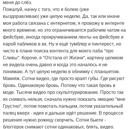
меня до слёз.
Пожалуй, начну с того, что я болею (уже
выздоравливаю) уже целую неделю. Да, так или иначе
моя работа связана с интернетом, я провожу в интернте
много времени, но это ограничивается рабочим чатом на
фейсбуке, иногда прокручиванием ленты на фейсбуке и
парой пабликов в вк. Ну и ещё тумблер и пинтерест, но
чисто в плане поиска контента для моего паба "про
Сливы". Короче, я "Отстала от Жизни", картину целиком
не видела очень давно и когда это началось я не
понимаю. А тут целую неделю в обнимку с планшетом.
Макияж. Сотни видео, где просто краят губы. Где рисуют
бровь. Одинаковую бровь. Потому что такая бровь в
моде. Тысячи видео про скульптурирование. Просто так
их снимать нельзя, сначала нужно показать эмоцию "мне
Грустно", потом помотать пальцем, потом указательный
палец вверх - идея и дальше идёт решение. В процессе
решения нужно рожицу скорчить. Сотни бьюти -
блоггерок снимают сотни одинаковых, блять, видео.