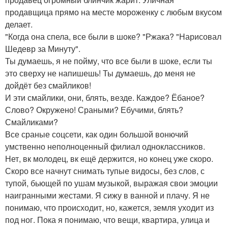
продавщица прямо на месте мороженку с любым вкусом
делает.
"Когда она спела, все были в шоке? "Ржака? "Нарисовал
Шедевр за Минуту".
Ты думаешь, я не пойму, что все были в шоке, если ты
это сверху не напишешь! Ты думаешь, до меня не
дойдёт без смайликов!
И эти смайлики, они, блять, везде. Каждое? Ёбаное?
Слово? Окружено! Сраными? Ебучими, блять?
Смайликами?
Все сраные соцсети, как один большой вонючий
умственно неполноценный филиал одноклассников.
Нет, вк молодец, вк ещё держится, но конец уже скоро.
Скоро все начнут снимать тупые видосы, без слов, с
тупой, бьющей по ушам музыкой, выражая свои эмоции
наигранными жестами. Я сижу в ванной и плачу. Я не
понимаю, что происходит, но, кажется, земля уходит из
под ног. Пока я понимаю, что вещи, квартира, улица и