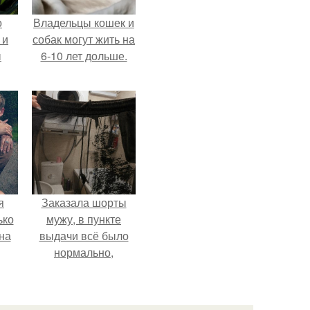
о
Владельцы кошек и
 и
собак могут жить на
ы
6-10 лет дольше.
я
Заказала шорты
ько
мужу, в пункте
на
выдачи всё было
нормально,
примерил все
хорошо, ничего не
предвещало беды.