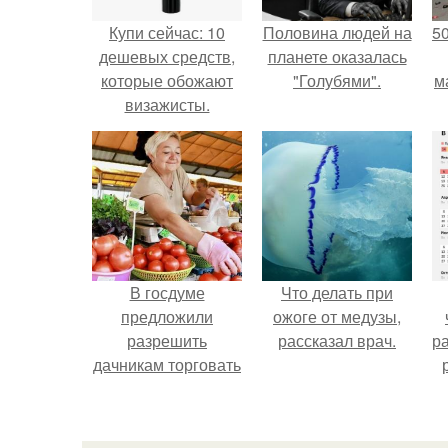
Купи сейчас: 10
Половина людей на
5
дешевых средств,
планете оказалась
которые обожают
"Голубями".
м
визажисты.
В госдуме
Что делать при
предложили
ожоге от медузы,
разрешить
рассказал врач.
р
дачникам торговать
своей
сельхозпродукцией
в людных местах.