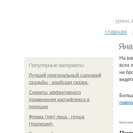
уроки, 
главная
Яна
На ва
всех 
Популярные материалы
ни бр
Лучший оригинальный сценарий
видет
свадьбы - арабская сказка.
Секреты эффективного
Больш
применения картифлекса в
makiy
порошке
Форма (тип) лица - груша
Категори
(трапеция).
Понр