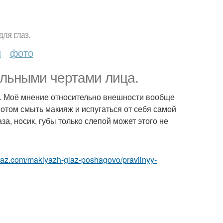
ля глаз.
и
фото
ильными чертами лица.
. Моё мнение относительно внешности вообще
 потом смыть макияж и испугаться от себя самой
за, носик, губы только слепой может этого не
glaz.com/makiyazh-glaz-poshagovo/pravilnyy-