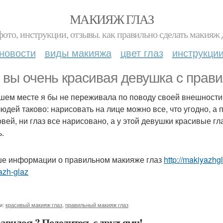
МАКИЯЖ ГЛАЗ
фото, инструкции, отзывы. как правильно сделать макияж д
новости
виды макияжа
цвет глаз
инструкци
 вы очень красивая девушка с прав
шем месте я бы не переживала по поводу своей внешности
людей таково: нарисовать на лице можно все, что угодно, а
овей, ни глаз все нарисовано, а у этой девушки красивые гла
ь.
е информации о правильном макияже глаз
http://makiyazh
azh-glaz
и:
красивый макияж глаз
,
правильный макияж глаз
авилось? Поделитесь с друзьями!