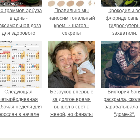
00 граммов арбуза
Правильно мы
Крокодилы в
в день -
наносим тональный
флориде сапы
аксимальная доза
крем: 7 шагов -
гидроскутер
для здорового
секреты
захватили.
взрослого,
профессионалов?
предупредили
врачи.
Следующая
Безруков впервые
Виктория бон
четырёхдневная
за долгое время
раскрыла, скол
абочая неделя для
вышел в свет с
зарабатывала 
россиян в начале
женой, но фанаты
"доме-2".
ноября наступит.
не оценили
скромную красоту
Анны: "какая она