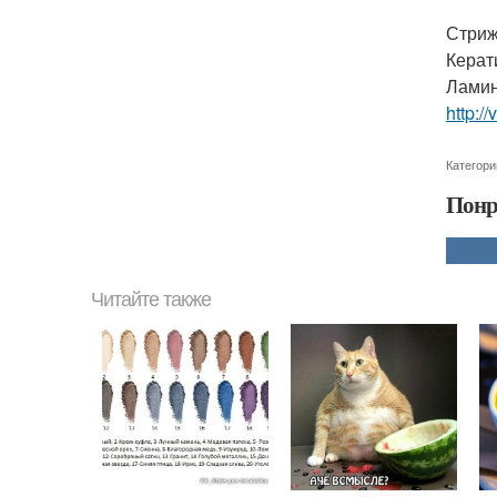
Стриж
Керат
Ламин
http:
Категори
Понр
Читайте также