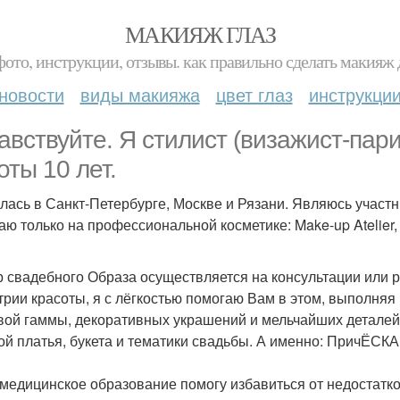
МАКИЯЖ ГЛАЗ
фото, инструкции, отзывы. как правильно сделать макияж д
новости
виды макияжа
цвет глаз
инструкци
авствуйте. Я стилист (визажист-пар
оты 10 лет.
лась в Санкт-Петербурге, Москве и Рязани. Являюсь участн
аю только на профессиональной косметике: Make-up Atelier
 свадебного Образа осуществляется на консультации или 
трии красоты, я с лёгкостью помогаю Вам в этом, выполняя
вой гаммы, декоративных украшений и мельчайших деталей
ой платья, букета и тематики свадьбы. А именно: ПричЁС
медицинское образование помогу избавиться от недостат