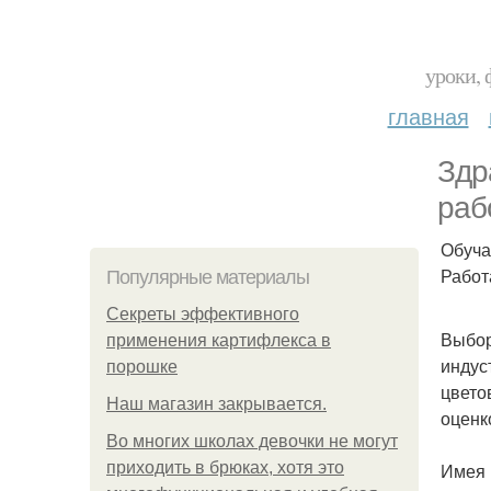
уроки, 
главная
Здр
раб
Обуча
Работ
Популярные материалы
Секреты эффективного
Выбор
применения картифлекса в
индус
порошке
цвето
Нaш магaзин зaкрывaeтся.
оценк
Во многих школах девочки не могут
приходить в брюках, хотя это
Имея 