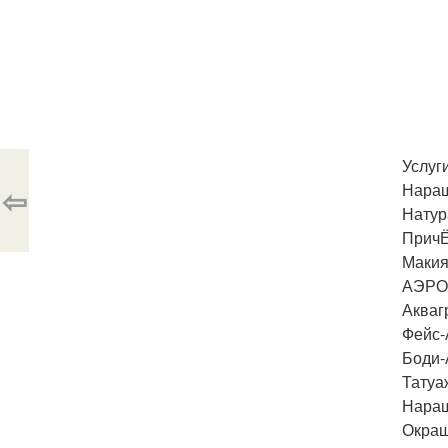
Услуги
Наращ
⇦
Натур
Прич
Маки
АЭРОМ
Акваг
Фейс
Боди
Татуа
Наращ
Окраш