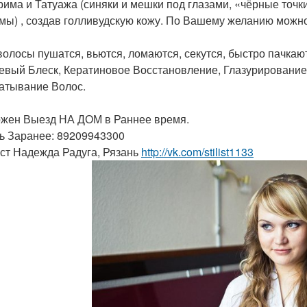
рима и Татуажа (синяки и мешки под глазами, «чёрные точ
мы) , создав голливудскую кожу. По Вашему желанию можно 
волосы пушатся, вьются, ломаются, секутся, быстро пачка
евый Блеск, Кератиновое Восстановление, Глазурировани
атывание Волос.
жен Выезд НА ДОМ в Раннее время.
ь Заранее: 89209943300
ст Надежда Радуга, Рязань
http://vk.com/stilist1133