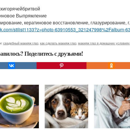
кигорячейбритвой
иновое Выпрямление
ирование, кератиновое восстановление, глазурирование, г
//vk.com/stilist1133?z=photo-63910553_321247998%2Falbum-
и:
свадебный макияж глаз
,
как сделать макияж глаз
,
макияж глаз в домашних условиях
авилось? Поделитесь с друзьями!