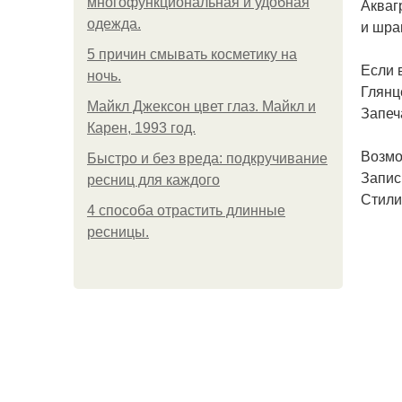
многофункциональная и удобная
Акваг
одежда.
и шра
5 причин смывать косметику на
Если 
ночь.
Глянц
Майкл Джексон цвет глаз. Майкл и
Запеч
Карен, 1993 год.
Возмо
Быстро и без вреда: подкручивание
Запис
ресниц для каждого
Стили
4 способа отрастить длинные
ресницы.