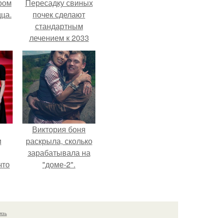
ром
Пересадку свиных
ца.
почек сделают
стандартным
лечением к 2033
году в Японии.
Виктория боня
и
раскрыла, сколько
зарабатывала на
что
"доме-2".
иты
язь