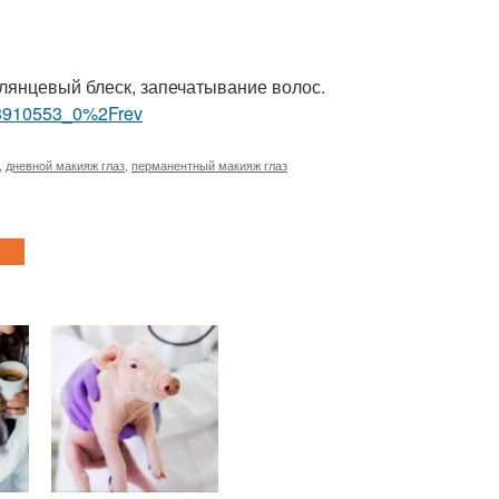
лянцевый блеск, запечатывание волос.
63910553_0%2Frev
,
дневной макияж глаз
,
перманентный макияж глаз