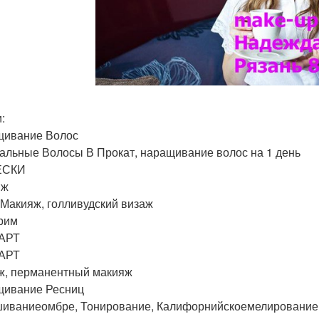
:
ивание Волос
альные Волосы В Прокат, наращивание волос на 1 день
ЁСКИ
яж
акияж, голливудский визаж
рим
-АРТ
-АРТ
ж, перманентный макияж
ивание Ресниц
иваниеомбре, Тонирование, Калифорнийскоемелирование