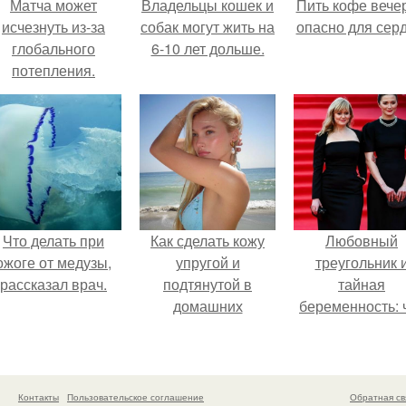
Матча может
Владельцы кошек и
Пить кофе вече
исчезнуть из-за
собак могут жить на
опасно для серд
глобального
6-10 лет дольше.
потепления.
Что делать при
Как сделать кожу
Любовный
ожоге от медузы,
упругой и
треугольник 
рассказал врач.
подтянутой в
тайная
домашних
беременность: 
условиях?
скрывает
наследница Ник
Михалкова?
Контакты
Пользовательское соглашение
Обратная св