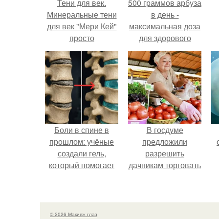
Тени для век.
500 граммов арбуза
Минеральные тени
в день -
для век "Мери Кей"
максимальная доза
просто
для здорового
потрясающего
взрослого,
качества.
предупредили
врачи.
Боли в спине в
В госдуме
прошлом: учёные
предложили
создали гель,
разрешить
который помогает
дачникам торговать
восстанавливать
своей
межпозвоночные
сельхозпродукцией
диски.
в людных местах.
© 2026 Макияж глаз